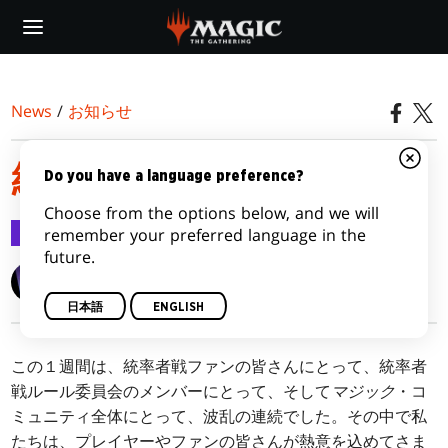
Skip
to
main
content
News
/
お知らせ
統率者戦のこれから
Do you have a language preference?
Choose from the options below, and we will
お知らせ
2024/09/30
remember your preferred language in the
future.
Wizards of the Coast
日本語
ENGLISH
この１週間は、統率者戦ファンの皆さんにとって、統率者
戦ルール委員会のメンバーにとって、そして
マジック
・コ
ミュニティ全体にとって、波乱の連続でした。その中で私
たちは、プレイヤーやファンの皆さんが熱意を込めてさま