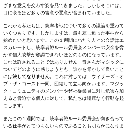
ざまな意見を交わす姿を見てきました。しかしそこには、
目に余るほど多くの害意や悪意が含まれていました。
これから私たちは、統率者戦について多くの議論を重ねて
いくつもりです。しかしまずは、最も差し迫った事柄から
始めたいと思います。この１週間にわたり人々の会話はエ
スカレートし、統率者戦ルール委員会メンバーの安全を脅
かす個人攻撃が容認できないほどのものになっています。
これは許されることではありません。皆さんが
マジック
に
ついてどのように感じようとも、誰かを脅かして良いこと
には
決してなりません
。これに対しては、ウィザーズ・オ
ブ・ザ・コースト一同、団結して立ち向かいます。マジッ
ク・コミュニティのメンバーや弊社従業員に対し危害を加
えると脅迫する個人に対して、私たちは躊躇なく行動を起
こします。
またこの１週間では、統率者戦ルール委員会が向き合って
いる仕事がとてつもないものであることも明らかになりま