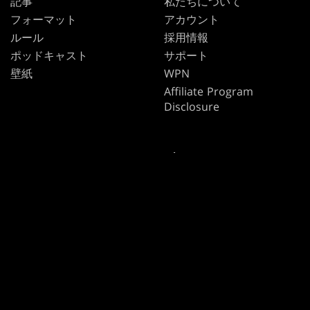
記事
私たちについて
フォーマット
アカウント
ルール
採用情報
ポッドキャスト
サポート
壁紙
WPN
Affiliate Program
Disclosure
MAGIC
ブランド
マジック：ザ・ギャザリン
ダンジョンズ＆ドラゴンズ
グ
デュエル・マスターズ
MTGアリーナ
マジック：ザ・ギャザリン
Magic.gg
グ
「店舗・イベント検索」
「店舗・イベント検索」
カードデータベース
Secret Lair