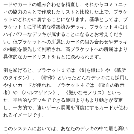
ードやカードの組み合わせを精査し、それからコミュニテ
ィの協力のもとで作成したリストと比較した上で、ブラケ
ットのどれかに属することになります。基準としては、ブ
ラケット１に平均的な構築済みデッキ、ブラケット４には
ハイパワーなデッキが属することになるとお考えくださ
い。低ブラケットへの所属はカードの組み合わせやデッキ
の機能を優先して判断され、高ブラケットへの所属はより
具体的なカードリストをもとに決められます。
例を挙げると、ブラケット１では 《剣を鍬に》や 《墓所
のタイタン》、 《耕作》といったどんなデッキにも採用し
やすいカードが使われ、ブラケット４では 《吸血の教示
者》や 《ハルマゲドン》、 《厳かなモノリス》といっ
た、平均的なデッキでできる範囲よりもより動きが安定
し、一方的で、速いゲーム展開を可能にするカードが使わ
れるイメージです。
このシステムにおいては、あなたのデッキの中で最も高い