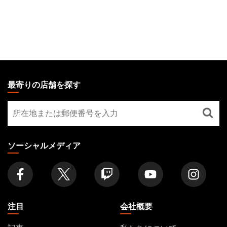
MAGIC:
THE
最寄りの店舗を探す
GATHERING
最
FOOTER
寄
り
の
ソーシャルメディア
店
舗
を
探
す
注目
会社概要