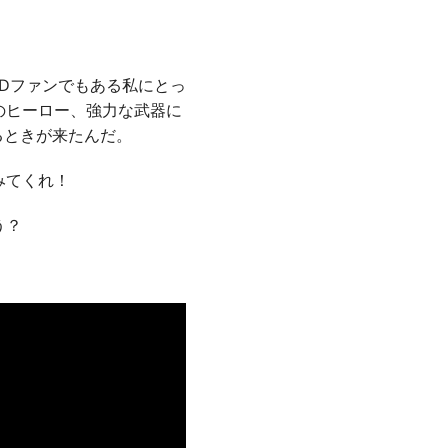
&Dファンでもある私にとっ
のヒーロー、強力な武器に
るときが来たんだ。
みてくれ！
う？