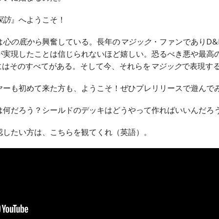
探訪
』へようこそ！
は
心の底から
興奮している。長年の
マジック
・ファンでありD
が実現したことは信じられないほど嬉しい。恐るべき悪や最高
にはそのすべてがある。そして今、それらを
マジック
で表現す
ヤーも初めて来た方も、ようこそ！ぜひプレリリースで遊んで
は何だろう？シールドのデッキはどうやって作ればいいんだろ
認したい方は、こちらを観てくれ（英語）。