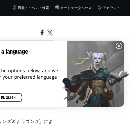
店舗・イベント検索
カードデータベース
アカウント
レリリー
 a language
the options below, and we
r your preferred language
ENGLISH
ョンズ＆ドラゴンズ
」によ