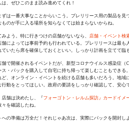
人は、ぜひこのまま読み進めてくれ！
まずは一番大事なことからいこう。プレリリース用の製品を見
なものが手に入る場所を知らなくては始まらないからね。
てみよう。特に行きつけの店舗がないなら、
店舗・イベント検
店舗によっては事前予約も行われている。プレリリースは最も
れていたら席を確保しておくといい。しっかり計画を立てて臨
舗で開催されるイベントだが、新型コロナウイルス感染症（COV
ース・パックを購入して自宅に持ち帰って楽しむこともできる
れど、オンライン・イベントを続ける店舗も多いだろう。地域
な行動をとってほしい。政府の要請をしっかり確認して、安心
。店舗は決めたし、『
フォーゴトン・レルム探訪
』
カードイメ
数々を確認したね。
トへの準備は万全だ！それじゃあ次は、実際にパックを開封し