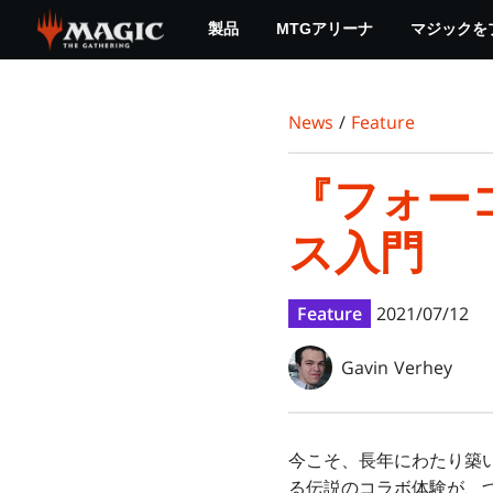
Skip
製品
MTGアリーナ
マジックを
to
main
content
News
/
Feature
『フォー
ス入門
Feature
2021/07/12
Gavin Verhey
今こそ、長年にわたり築
る伝説のコラボ体験が、