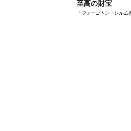
至高の財宝
『
フォーゴトン・レルム