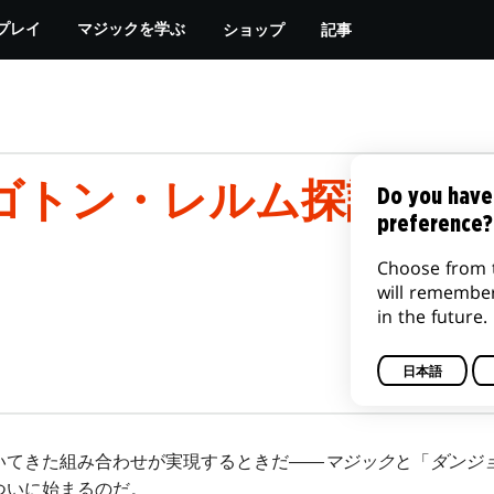
ショップ
記事
プレイ
マジックを学ぶ
ゴトン・レルム探訪』プ
Do you have
preference?
Choose from 
will remembe
in the future.
日本語
いてきた組み合わせが実現するときだ――
マジック
と「
ダンジ
ついに始まるのだ。