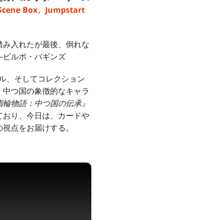
rやScene Box、Jumpstart
踏み入れたが最後、倒れな
―ビルボ・バギンズ
ル、そしてコレクション
、中つ国の象徴的なキャラ
指輪物語：中つ国の伝承』
ており、今日は、カードや
の視点をお届けする。