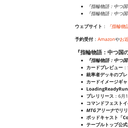
『指輪物語：中つ国
『指輪物語：中つ国
ウェブサイト
：
『指輪物
予約受付
：
Amazon
や
お
『指輪物語：中つ国
『指輪物語：中つ国
カードプレビュー
：
統率者デッキのプレ
カードイメージギャ
LoadingReadyR
プレリリース
：6月1
コマンドフェストイ
MTGアリーナ
でリリ
ポッドキャスト「Com
テーブルトップ公式