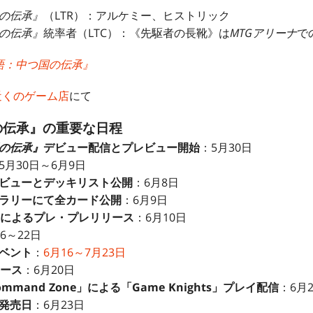
の伝承』
（LTR）：アルケミー、ヒストリック
の伝承』
統率者（LTC）：《先駆者の長靴》は
MTGアリーナ
で
語：中つ国の伝承』
近くのゲーム店
にて
の伝承』の重要な日程
の伝承』
デビュー配信とプレビュー開始
：5月30日
5月30日～6月9日
ビューとデッキリスト公開
：6月8日
ラリーにて全カード公開
：6月9日
unによる
プレ・プレリリース
：6月10日
6～22日
ベント
：
6月16～7月23日
ース
：6月20日
mand Zone」による「Game Knights」プレイ配信
：6月
発売日
：6月23日