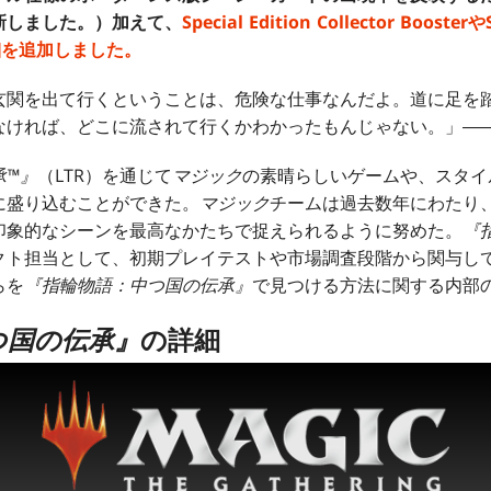
新しました。）加えて、
Special Edition Collector Booste
詳細を追加しました。
玄関を出て行くということは、危険な仕事なんだよ。道に足を
なければ、どこに流されて行くかわかったもんじゃない。」―
承™』
（LTR）を通じて
マジック
の素晴らしいゲームや、スタイ
に盛り込むことができた。
マジック
チームは過去数年にわたり
印象的なシーンを最高なかたちで捉えられるように努めた。
『
クト担当として、初期プレイテストや市場調査段階から関与し
らを
『指輪物語：中つ国の伝承』
で見つける方法に関する内部
つ国の伝承』
の詳細