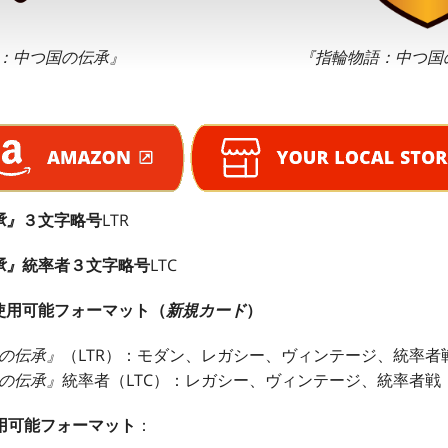
：中つ国の伝承』
『指輪物語：中つ国
承』
３文字略号
LTR
承』
統率者３文字略号
LTC
使用可能フォーマット（
新規カード
）
の伝承』
（LTR）：モダン、レガシー、ヴィンテージ、統率者
の伝承』
統率者（LTC）：レガシー、ヴィンテージ、統率者戦
用可能フォーマット
：