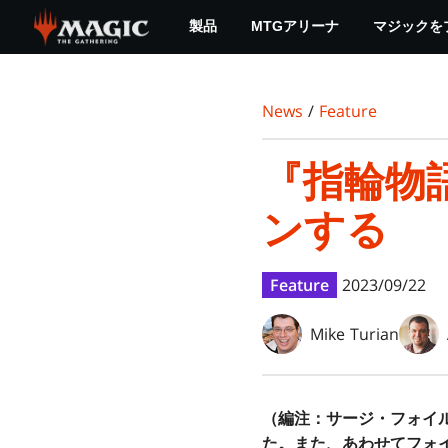
Skip
製品
MTGアリーナ
マジックを
to
main
content
News
/
Feature
『指輪物
ンする
Feature
2023/09/22
Mike Turian
（編注：サージ・フォイ
た。また、あわせてフォ