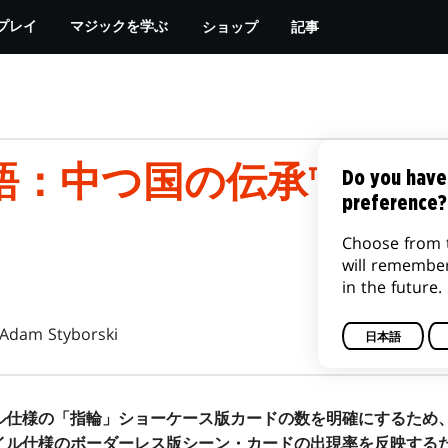
ショップ
記事
プレイ
マジックを学ぶ
語：中つ国の伝承™』を
Do you have
preference?
Choose from 
will remembe
in the future.
Adam Styborski
日本語
ル仕様の「指輪」ショーケース版カードの数を明確にするため
イル仕様のボーダーレス版シーン・カードの出現率を反映する