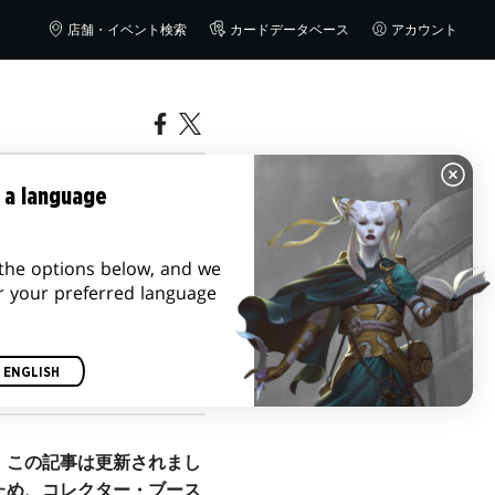
店舗・イベント検索
カードデータベース
アカウント
コレクショ
 a language
the options below, and we
r your preferred language
ENGLISH
、この記事は更新されまし
ため、コレクター・ブース