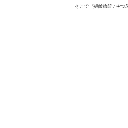
そこで
『指輪物語：中つ