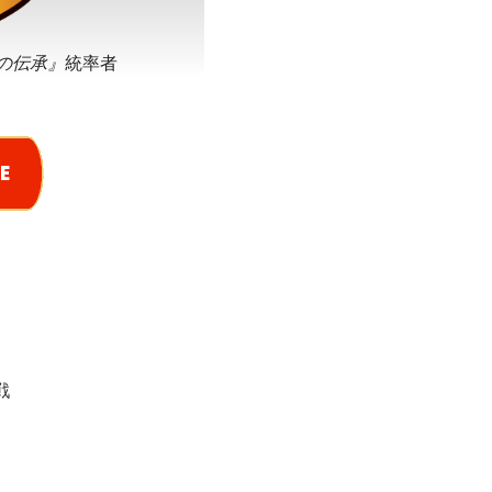
の伝承』
統率者
戦