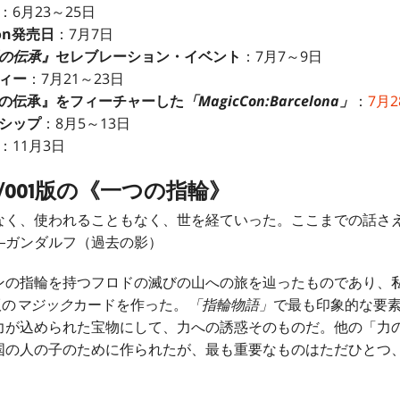
：6月23～25日
tion発売日
：7月7日
の伝承』
セレブレーション・イベント
：7月7～9日
ィー
：7月21～23日
の伝承』をフィーチャーした
「MagicCon:Barcelona」
：
7月2
シップ
：8月5～13日
：11月3日
/001版の《一つの指輪》
なく、使われることもなく、世を経ていった。ここまでの話さ
―ガンダルフ（過去の影）
ンの指輪を持つフロドの滅びの山への旅を辿ったものであり、
版の
マジック
カードを作った。
「指輪物語」
で最も印象的な要
力が込められた宝物にして、力への誘惑そのものだ。他の「力
国の人の子のために作られたが、最も重要なものはただひとつ