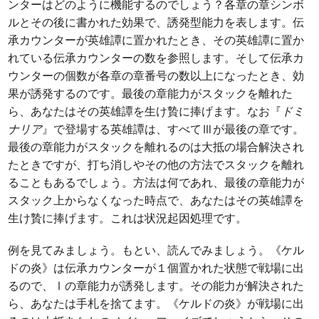
ンターはどのように機能するのでしょう？各章の章シンボ
ルとその後に書かれた効果で、誘発型能力を表します。伝
承カウンターが英雄譚に置かれたとき、その英雄譚に置か
れている伝承カウンターの数を参照します。そして伝承カ
ウンターの個数が各章の章番号の数以上になったとき、効
果が誘発するのです。最後の章能力がスタックを離れた
ら、あなたはその英雄譚を生け贄に捧げます。なお『
ドミ
ナリア
』で登場する英雄譚は、すべてⅢが最後の章です。
最後の章能力がスタックを離れるのは大抵の場合解決され
たときですが、打ち消しやその他の方法でスタックを離れ
ることもあるでしょう。方法は何であれ、最後の章能力が
スタック上からなくなった時点で、あなたはその英雄譚を
生け贄に捧げます。これは状況起因処理です。
例を見てみましょう。もとい、読んでみましょう。《ケル
ドの炎》は伝承カウンターが１個置かれた状態で戦場に出
るので、Ⅰの章能力が誘発します。その能力が解決された
ら、あなたは手札を捨てます。《ケルドの炎》が戦場に出