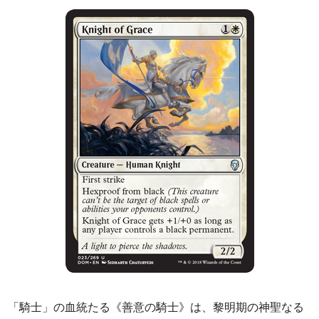
「騎士」の血統たる《善意の騎士》は、黎明期の神聖なる