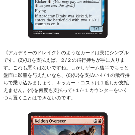
《アカデミーのドレイク》のようなカードは実にシンプル
です。{2}{U}を支払えば、２/２の飛行持ちが手に入りま
す。これも悪くはないですね。しかしゲーム後半でもっと
盤面に影響を与えたいなら、{6}{U}を支払い４/４の飛行持
ちで乗り込みましょう。キッカー・コストは１度しか支払
えません。{4}を何度も支払って+１/+１カウンターをいく
つも置くことはできないのです。