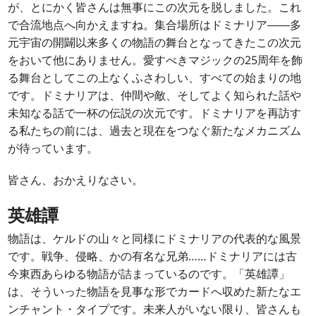
が、とにかく皆さんは無事にこの次元を脱しました。これ
で合流地点へ向かえますね。集合場所はドミナリア――多
元宇宙の開闢以来多くの物語の舞台となってきたこの次元
をおいて他にありません。愛すべきマジックの25周年を飾
る舞台としてこの上なくふさわしい、すべての始まりの地
です。ドミナリアは、仲間や敵、そしてよく知られた話や
未知なる話で一杯の伝説の次元です。ドミナリアを再訪す
る私たちの前には、過去と現在をつなぐ新たなメカニズム
が待っています。
皆さん、おかえりなさい。
英雄譚
物語は、ケルドの山々と同様にドミナリアの代表的な風景
です。戦争、侵略、かの有名な兄弟……ドミナリアには古
今東西あらゆる物語が詰まっているのです。「英雄譚」
は、そういった物語を見事な形でカードへ収めた新たなエ
ンチャント・タイプです。未来人がいない限り、皆さんも