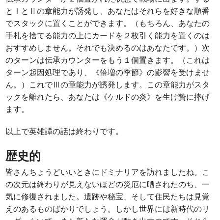
とⅠとⅡの章能力が誘発し、あなたはそれらを好きな順番
でスタックに置くことができます。（もちろん、あなたの
手札を捨てる能力の上にカードを２枚引く能力を置くのは
おすすめしません。それでも決めるのはあなたです。）次
のターンは伝承カウンターをもう１個置きます。（これは
ターン起因処理であり、《倍増の季節》の影響を受けませ
ん。）これでⅢの章能力が誘発します。この章能力がスタ
ックを離れたら、あなたは《ケルドの炎》を生け贄に捧げ
ます。
以上で英雄譚の話は終わりです。
歴史的
皆さんちょうどいいときにドミナリアを訪れましたね。こ
の次元は終わりが見えないほどの災厄に晒されたのち、一
気に修復されました。遺跡や秘宝、そして住民たちは見覚
えのあるものばかりでしょう。しかし世界には新時代のリ