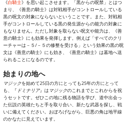
《
白騎士
》を思い起こさせます。「黒からの呪禁」とはつ
まり、《善意の騎士》は対戦相手がコントロールしている
黒の呪文の対象にならないということです。また、対戦相
手がコントロールしている黒の発生源からの能力の対象に
もなりません。ただし対象を取らない呪文や能力は、《善
意の騎士》にも効果を発揮します。例えば「すべてのクリ
ーチャーは－５/－５の修整を受ける」という効果の黒の呪
文は《善意の騎士》にも効き、《善意の騎士》は墓地へ送
られることになるのです。
始まりの地へ
マジック
を始めて25日の方にとっても25年の方にとって
も、『
ドミナリア
』は
マジック
のこれまでとこれからを祝
うセットです。ぜひこの地に残る物語を学び、道中出会っ
た伝説の英雄たちと手を取り合い、新たな武器を探し、戦
いに備えてください。おぼろげながら、巨悪の角は地平線
のかなたに見えています。