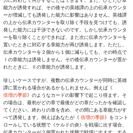
力に対応して何かすることはできます。また、ひとたび章
能力が誘発すれば、その後その英雄譚の上の伝承カウンタ
ーが増減しても誘発した能力に影響はありません。英雄譚
の上から伝承カウンターを取り除く手段を見つけても、誘
発した能力には干渉できないのです。しかし伝承カウンタ
ーを取り除くことができれば、また次に伝承カウンターを
置いたときに対応する章能力が再び誘発します。ただし、
伝承カウンターを２個から１個に減らしても、その時点で
Ⅰの章能力は誘発しません。その後伝承カウンターが置か
れたときに、Ⅱの章能力が誘発します。
珍しいケースですが、複数の伝承カウンターが同時に英雄
譚に置かれる場合があるかもしれません。例えば《
倍増の季節
》のようなカードの影響下で起こり得ます。そ
の場合は、最初がどの章で最後がどの章だったかを確認し
てください。終わりの章を含め、その間にある章能力がす
べて誘発します。例えばあなたが《
倍増の季節
》をコント
ロールしている状態で《ケルドの炎》を戦場に出す場合、
伝承カウンターが２個置かれた状態で戦場に出ます。する