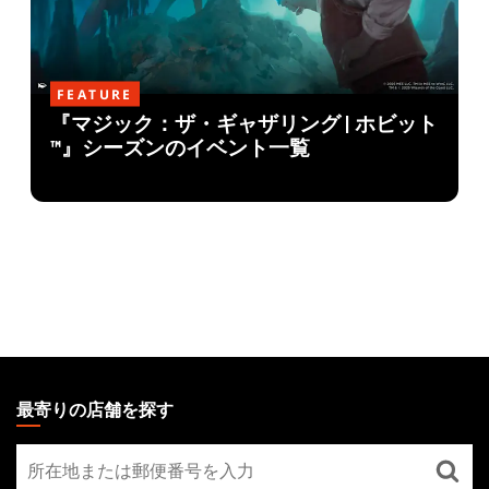
FEATURE
『マジック：ザ・ギャザリング | ホビット
™』シーズンのイベント一覧
MAGIC:
THE
最寄りの店舗を探す
GATHERING
最
FOOTER
寄