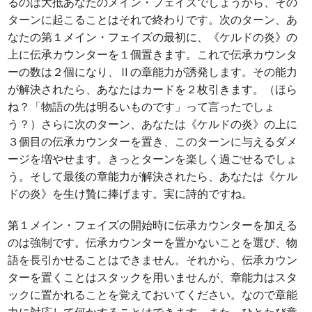
るのは大抵あなたのメイン・フェイズでしょうから、その
ターンに起こることはそれで終わりです。次のターン、あ
なたの第１メイン・フェイズの最初に、《ケルドの炎》の
上に伝承カウンターを１個置きます。これで伝承カウンタ
ーの数は２個になり、Ⅱの章能力が誘発します。その能力
が解決されたら、あなたはカードを２枚引きます。（ほら
ね？「物語の先は明るいものです」って言ったでしょ
う？）さらに次のターン、あなたは《ケルドの炎》の上に
３個目の伝承カウンターを置き、このターンに与えるダメ
ージを増やせます。きっとターンを楽しく過ごせるでしょ
う。そして最後の章能力が解決されたら、あなたは《ケル
ドの炎》を生け贄に捧げます。実に詩的ですね。
第１メイン・フェイズの開始時に伝承カウンターを加える
のは強制です。伝承カウンターを置かないことを選び、物
語を長引かせることはできません。それから、伝承カウン
ターを置くことはスタックを用いませんが、章能力はスタ
ックに置かれることを覚えておいてください。なので章能