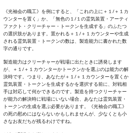
《光袖会の職工》を例にすると、「これの上に＋１/＋１カ
ウンターを置く」か、「無色の１/１の霊気装置・アーティ
ファクト・クリーチャー・トークンを生成する」のふたつ
の選択肢があります。置かれる＋１/＋１カウンターや生成
される霊気装置・トークンの数は、製造能力に書かれた数
字の通りです。
製造能力はクリーチャーが戦場に出たときに誘発します
が、＋１/＋１カウンターかトークンかを選ぶのは能力の解
決時です。つまり、あなたが＋１/＋１カウンターを置くか
霊気装置・トークンを生成するかを選択する前に、対戦相
手は対応して何かできるのです。製造を持つクリーチャー
が能力の解決時に戦場にいない場合、あなたは霊気装置・
トークンの生成を選ぶ必要があります。《光袖会の職工》
の死の慰めにはならないかもしれませんが、少なくとも小
さなお友だちが残るわけですね。