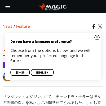
Skip
to
main
content
News
/
Feature
『カラデシュ』のメカニ
Do you have a language preference?
Choose from the options below, and we will
ズム
remember your preferred language in the
future.
Feature
2016/09/02
日本語
ENGLISH
Matt Tabak
『マジック・オリジン』
にて、チャンドラ・ナラーは彼女
の故郷の次元を私たちに垣間見せてくれました。しかし皆