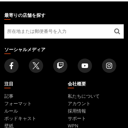
MAGIC:
THE
最寄りの店舗を探す
GATHERING
最
FOOTER
寄
り
の
ソーシャルメディア
店
舗
を
探
す
注目
会社概要
記事
私たちについて
フォーマット
アカウント
ルール
採用情報
ポッドキャスト
サポート
壁紙
WPN