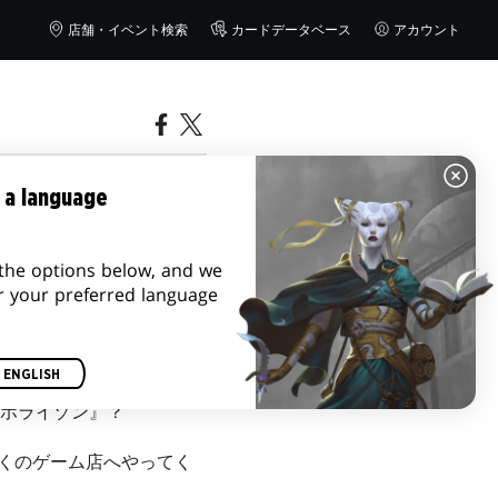
店舗・イベント検索
カードデータベース
アカウント
ース入門
 a language
the options below, and we
r your preferred language
ENGLISH
ンホライゾン』？
くのゲーム店へやってく