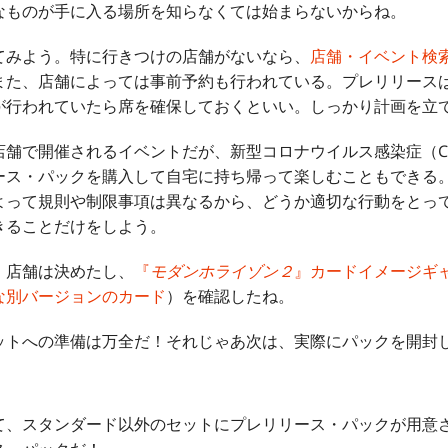
なものが手に入る場所を知らなくては始まらないからね。
てみよう。特に行きつけの店舗がないなら、
店舗・イベント検
また、店舗によっては事前予約も行われている。プレリリース
が行われていたら席を確保しておくといい。しっかり計画を立
舗で開催されるイベントだが、新型コロナウイルス感染症（COV
ース・パックを購入して自宅に持ち帰って楽しむこともできる
よって規則や制限事項は異なるから、どうか適切な行動をとっ
きることだけをしよう。
。店舗は決めたし、
『
モダンホライゾン２
』カードイメージギ
な別バージョンのカード
）を確認したね。
ットへの準備は万全だ！それじゃあ次は、実際にパックを開封
て、スタンダード以外のセットにプレリリース・パックが用意