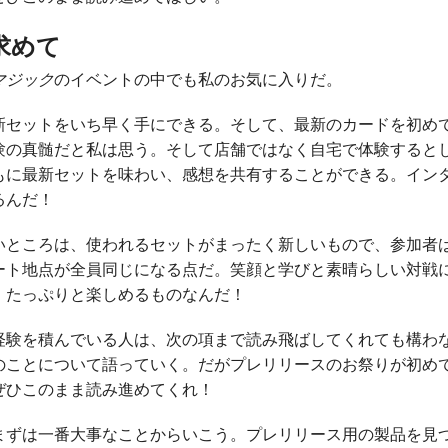
求めて
マジック
のイベントの中でも私のお気に入りだ。
新セットをいち早く手にできる。そして、最新のカードを初め
験の真髄だと私は思う。そして店舗ではなく自宅で体験すると
もに最新セットを味わい、感想を共有することができる。イン
るんだ！
いところは、使われるセットがまったく新しいもので、参加者
ート地点が全員同じになる点だ。笑顔と学びと素晴らしい対戦
、たっぷりと楽しめるものなんだ！
経験を積んでいる人は、次の項まで読み飛ばしてくれても構わ
のことについて語っていく。だがプレリリースのお祭りが初め
ぜひこのまま読み進めてくれ！
まずは一番大事なことからいこう。プレリリース用の製品を見