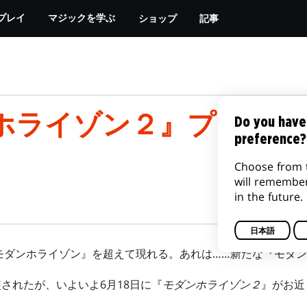
ショップ
記事
プレイ
マジックを学ぶ
ホライゾン２』プレリリ
Do you have
preference?
Choose from 
will remembe
in the future.
日本語
モダンホライゾン』を超えて現れる。あれは……新たな『モダ
されたが、いよいよ6月18日に『
モダンホライゾン２
』がお近