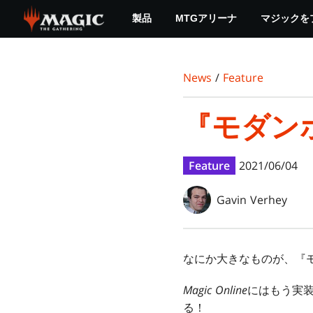
Skip
製品
MTGアリーナ
マジックを
to
main
content
News
/
Feature
『モダン
Feature
2021/06/04
Gavin Verhey
なにか大きなものが、『
Magic Online
にはもう実装
る！