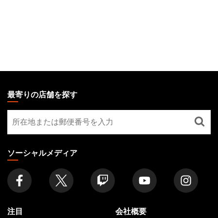
MAGIC:
THE
最寄りの店舗を探す
GATHERING
最
FOOTER
寄
り
の
ソーシャルメディア
店
舗
を
探
す
注目
会社概要