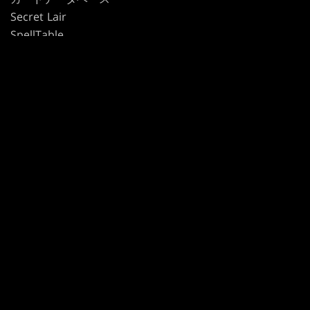
Secret Lair
SpellTable
利用規約
行動規範
プライバシーポリシー
カスタマーサポート
ファンコンテンツ・ポリシー
個人情報の販売や共有を許可しない
プライバシーポリシー