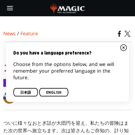
Skip
to
main
content
News
/
Feature
『テーロス還魂記』のメ
Do you have a language preference?
Choose from the options below, and we will
カニズム
remember your preferred language in the
future.
Feature
2019/12/12
日本語
ENGLISH
Matt Tabak
ついに様々なおとぎ話が大団円を迎え、私たちの冒険はま
た次の世界へ旅立ちます。次は皆さんもご存知の、計り知