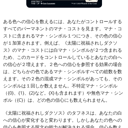
ある色への信心を数えるには、あなたがコントロールする
すべてのパーマネントのマナ・コストを見ます。マナ・コ
ストに含まれるマナ・シンボル１つにつき、その色の信心
が１加算されます。例えば、《太陽に祝福されしダクソ
ス》のマナ・コストには白マナ・シンボルが２つ含まれる
ため、このカードをコントロールしているとあなたの白へ
の信心が２増えます。２色への信心を参照する効果の場合
は、どちらかの色であるマナ・シンボルすべての総数を数
えます。その２色の混成マナ・シンボルがあっても、その
シンボルは１回しか数えません。不特定マナ・シンボル
（{0}、{1}、{2}など。{X}も含まれます）や無色マナ・シン
ボル（{C}）は、どの色の信心にも数えられません。
《太陽に祝福されしダクソス》のタフネスは、あなたの白
への信心が変化すると変わります。しかしあなたの色への
信心を参照する呪文や能力が解決される場合、信心を数え