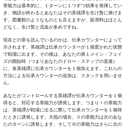
章能力は基本的に、１ターンに１つずつ効果を発揮してい
き、物語が終わるとあなたはその英雄譚を生け贄に捧げま
す。図書館のようなものとも言えますが、延滞料はほとん
どなく、生け贄と流血が多めですね。
現在どの章を読んでいるのかは、伝承カウンターによって
示されます。英雄譚は伝承カウンターが１個置かれた状態
で戦場に出ます。その後は、あなたの第１メイン・フェイ
ズの開始時（つまりあなたのドロー・ステップの直後）
に、各英雄譚に伝承カウンターを１個加えます。これらの
方法による伝承カウンターの追加は、スタックを用いませ
ん。
あなたがコントロールする英雄譚が伝承カウンターを１個
得ると、対応する章能力が誘発します。つまりⅠの章能力
は、英雄譚が戦場に出るに際して伝承カウンターを１個得
たときに誘発します。大抵の場合、Ⅱの章能力は次のあな
たのターンに誘発します。そしてⅢの章能力はさらに次の