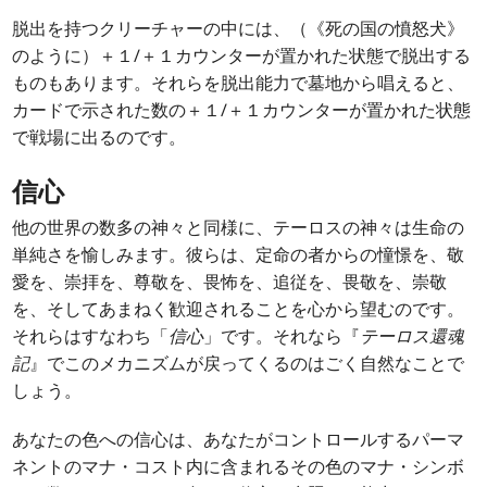
脱出を持つクリーチャーの中には、（《死の国の憤怒犬》
のように）＋１/＋１カウンターが置かれた状態で脱出する
ものもあります。それらを脱出能力で墓地から唱えると、
カードで示された数の＋１/＋１カウンターが置かれた状態
で戦場に出るのです。
信心
他の世界の数多の神々と同様に、テーロスの神々は生命の
単純さを愉しみます。彼らは、定命の者からの憧憬を、敬
愛を、崇拝を、尊敬を、畏怖を、追従を、畏敬を、崇敬
を、そしてあまねく歓迎されることを心から望むのです。
それらはすなわち「
信心
」です。それなら『
テーロス還魂
記
』でこのメカニズムが戻ってくるのはごく自然なことで
しょう。
あなたの色への信心は、あなたがコントロールするパーマ
ネントのマナ・コスト内に含まれるその色のマナ・シンボ