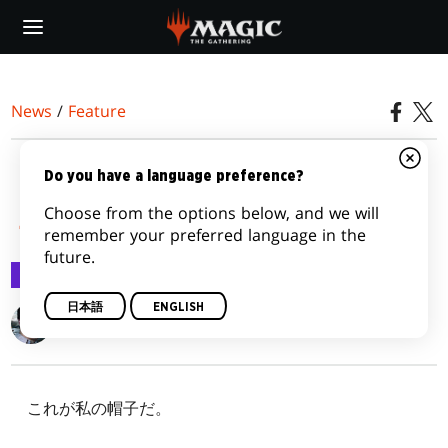
Skip
to
main
content
News
/
Feature
トピカル・ジュース＃
Do you have a language preference?
Choose from the options below, and we will
４ 少年と彼の帽子
remember your preferred language in the
future.
Feature
2016/12/15
日本語
ENGLISH
Gavin Verhey
これが私の帽子だ。