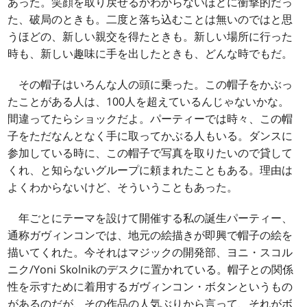
あった。笑顔を取り戻せるかわからないほどに衝撃的だっ
た、破局のときも。二度と落ち込むことは無いのではと思
うほどの、新しい親交を得たときも。新しい場所に行った
時も、新しい趣味に手を出したときも、どんな時でもだ。
その帽子はいろんな人の頭に乗った。この帽子をかぶっ
たことがある人は、100人を超えているんじゃないかな。
間違ってたらショックだよ。パーティーでは時々、この帽
子をただなんとなく手に取ってかぶる人もいる。ダンスに
参加している時に、この帽子で写真を取りたいので貸して
くれ、と知らないグループに頼まれたこともある。理由は
よくわからないけど、そういうこともあった。
年ごとにテーマを設けて開催する私の誕生パーティー、
通称ガヴィンコンでは、地元の絵描きが即興で帽子の絵を
描いてくれた。今それはマジックの開発部、ヨニ・スコル
ニク/Yoni Skolnikのデスクに置かれている。帽子との関係
性を示すために着用するガヴィンコン・ボタンというもの
があるのだが、その作品の人気ぶりから言って、それがボ