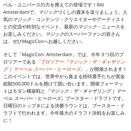
ベル・ユニバースの力を携えての登場です！RAI
Amsterdamで、
マジック
づくしの週末を送りましょう。人
気の
マジック
・コンテンツ・クリエイターやアーティスト
との交流や特別なイベント、最新の
マジック
・ニュースを
お楽しみください。
マジック
のスーパーファンの皆さん
は、ぜひMagicConへお越しください。
そして「MagicCon: Amsterdam」では、今年３つ目のプ
ロツアーである
「プロツアー
『マジック：ザ・ギャザリン
グ | マーベル スーパー・ヒーローズ』
」
が開催されます！
このイベントでは、世界中から集まる招待選手たちが賞金
総額500,000ドルを懸けて競い合います。開催フォーマッ
トはモダン構築戦と
『マジック：ザ・ギャザリング | マー
ベル スーパー・ヒーローズ』
ブースター・ドラフトです。
日曜日のトップ８による決勝ラウンドは、ブースター・ド
ラフトで行われます。今年最大のドラフト決戦をお楽しみ
に！