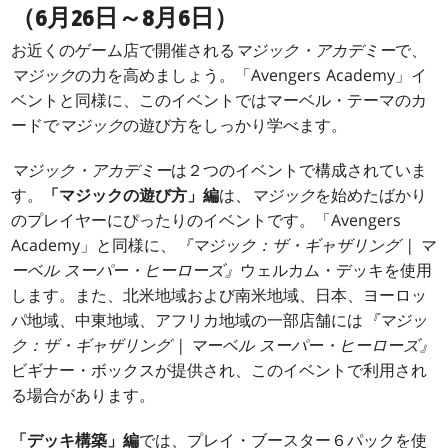
（6月26日～8月6日）
お近くのゲーム店で開催される
マジック・アカデミー
で、
マジック
の力を高めましょう。「Avengers Academy」イ
ベントと同様に、このイベントではマーベル・テーマのカ
ードで
マジック
の遊び方をしっかり学べます。
マジック・アカデミー
は２つのイベントで構成されていま
す。
「マジックの遊び方」編
は、
マジック
を始めたばかり
のプレイヤーにぴったりのイベントです。「Avengers
Academy」と同様に、
『マジック：ザ・ギャザリング | マ
ーベル スーパー・ヒーローズ』
ウェルカム・デッキを使用
します。また、北米地域および南米地域、日本、ヨーロッ
パ地域、中東地域、アフリカ地域の一部店舗には
『マジッ
ク：ザ・ギャザリング | マーベル スーパー・ヒーローズ』
ビギナー・ボックスが提供され、このイベントで利用され
る場合があります。
「デッキ構築」編
では、プレイ・ブースター６パックを使