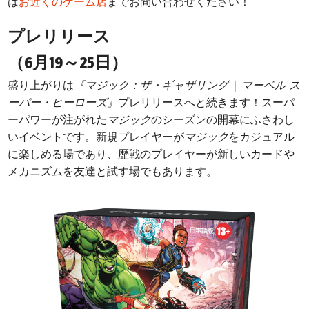
は
お近くのゲーム店
までお問い合わせください！
プレリリース
（6月19～25日）
盛り上がりは
『マジック：ザ・ギャザリング | マーベル ス
ーパー・ヒーローズ』
プレリリースへと続きます！スーパ
ーパワーが注がれた
マジック
のシーズンの開幕にふさわし
いイベントです。新規プレイヤーが
マジック
をカジュアル
に楽しめる場であり、歴戦のプレイヤーが新しいカードや
メカニズムを友達と試す場でもあります。