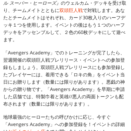
ル スーパー・ヒーローズ』
のウェルカム・デッキを受け取
り、チームメイトとともに
双頭巨人戦
で対戦します。あな
たとチームメイトはそれぞれ、カード30枚入りのハーフデ
ッキ１つを使用します。イベントの後はもう１つのハーフ
デッキをアッセンブルして、２色の60枚デッキにして遊べ
ます。
「Avengers Academy」でのトレーニングが完了したら、
翌週開催の双頭巨人戦プレリリース・イベントへの参加登
録もしましょう。双頭巨人戦プレリリースにも参加登録し
たプレイヤーには、着用できる「ロキの角」をイベント当
日にお贈りします（数量には限りがあります）。悪戯の神
からの贈り物です。「Avengers Academy」を早期に申請
した店舗では、特製巾着と英雄//悪人の両面トークンも配
布されます（数量には限りがあります）。
地球最強のヒーローたちの呼びかけに応じ、今すぐ
「Avengers Academy」への参加登録を！イベントの詳細