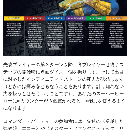
先攻プレイヤーの第３ターン以降、各プレイヤーは終了ス
テップの開始時に６面ダイス１個を振ります。そして出目
に対応したインフィニティ・ストーンの能力が誘発します
（ときには痛みをともなうこともあります。計り知れない
力を扱うとはそういうことです）。あなたのスーパーヒー
ローに∞カウンターが３個置かれると、∞能力を使えるよう
になります。
コマンダー・パーティーの参加者には、先述の《卓越した
観察眼、エコー》や《ミスター・ファンタスティック、リ