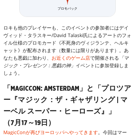
プロモパック
ロキも他のプレイヤーも、このイベントの参加者にはデイ
ヴィッド・タラスキー/David Talaski氏によるアートのフォ
イル仕様のプロモカード《不死身のヴィジランテ、ヘルキ
ャット》が配布されます（数量には限りがあります）。あ
なたも悪戯に加わり、
お近くのゲーム店
で開催される
「マ
ジック・プレゼンツ：悪戯の神」
イベントに参加登録しま
しょう。
「MAGICCON: AMSTERDAM」と「プロツア
ー『マジック：ザ・ギャザリング | マ
ーベル スーパー・ヒーローズ』」
（7月17～19日）
MagicConが再びヨーロッパへやってきます
。今回はマー