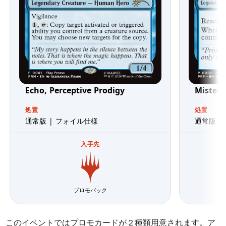
Echo, Perceptive Prodigy
Mister 
処置
処置
通常版 | フォイル仕様
通常版 |
入手先
プロモパック
このイベントではプロモカードが２種類用意されます。ア