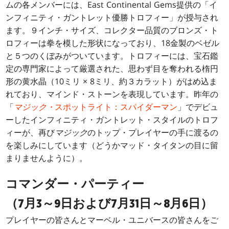
ムの各メンバーには、East Continental Gems提供の「イ
ンフィニティ・ガントレット優勝トロフィー」が授与され
ます。９インチ・サイズ、コレクター品質のブロンズ・ト
ロフィーは拳を模した形状になっており、18金製のベゼル
と５つのくぼみがついています。トロフィーには、宝石鑑
定の専門家によって厳選された、思わず目を奪われる楕円
形の黄水晶（10ミリ × 8ミリ、約３カラット）がはめ込ま
れており、マインド・ストーンを表現しています。昨年の
「
マジック・
スポットライト：スパイダーマン
」でデビュ
ーしたインフィニティ・ガントレット・スタイルのトロフ
ィーが、再び
マジック
のトップ・プレイヤーの手に渡るの
を楽しみにしています（どうかマッド・タイタンの目に留
まりませんように）。
コマンダー・パーティー
（7月3～9日および7月31日～8月6日）
プレイヤーの皆さんと
マーベル・ユニバースの皆さんをご