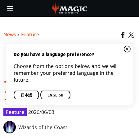
Skip
to
main
content
News
/
Feature
『マジック：ザ・ギャザ
Do you have a language preference?
Choose from the options below, and we will
リング | マーベル スーパ
remember your preferred language in the
future.
ー・ヒーローズ』シーズ
ンのイベント一覧
日本語
ENGLISH
Feature
2026/06/03
Wizards of the Coast