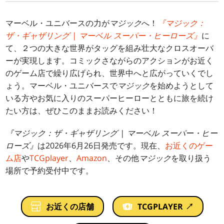
マーベル・ユニバースの力が
マジック
へ！
『マジック：
ザ・ギャザリング | マーベル スーパー・ヒーローズ』
に
て、２つの大きな世界がタッグを組み壮大なクロスオーバ
ーが実現します。コミックさながらのアクションがお近く
のゲーム店で繰り広げられ、世界中へと広がっていくでし
ょう。マーベル・ユニバースで
マジック
を始めようとして
いる方やお気に入りのスーパーヒーローとともに旅を続け
たい方は、ぜひこのままお読みください！
『マジック：ザ・ギャザリング | マーベル スーパー・ヒー
ローズ』
は2026年6月26日発売です。現在、
お近くのゲー
ム店
や
TCGplayer
、
Amazon
、その他
マジック
を取り扱う
場所で予約受付中です。
お近くの店舗
TCGPLAYER ↗