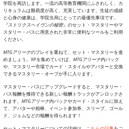
学院を再訪します。一流の高等教育機関にふさわしく、カ
リキュラムは難易度が高く、充実しています。生徒の成績
と心身の健康は、学院当局にとっての最優先事項です。
『ストリクスヘイヴンの秘密』
のセット・マスタリーやマ
スタリー・パスに用意された非常に便利なツールをご利用
ください。
MTGアリーナ
のプレイを重ねて、セット・マスタリーを進
めましょう。XPを集めていけば、
MTGアリーナ
内パック
や、マスタリー市場でカード・スタイルやアバターと交換
できるマスタリー・オーブが手に入ります。
マスタリー・パスにアップグレードすると、マスタリー・
パス報酬を獲得できる新しい報酬トラックがアンロックさ
れます。
MTGアリーナ
内パックやカード・スタイルに加え
て、アバターや相棒、イベント参加券、スリーブ、ゴール
ド、ジェムなどの報酬を得られます！
セット・マスタリーについての詳細は、
こちらの記事
をご