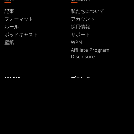
記事
私たちについて
フォーマット
アカウント
ルール
採用情報
ポッドキャスト
サポート
壁紙
WPN
Affiliate Program
Disclosure
MAGIC
ブランド
マジック：ザ・ギャザリン
ダンジョンズ＆ドラゴンズ
グ
デュエル・マスターズ
MTGアリーナ
マジック：ザ・ギャザリン
Magic.gg
グ
「店舗・イベント検索」
「店舗・イベント検索」