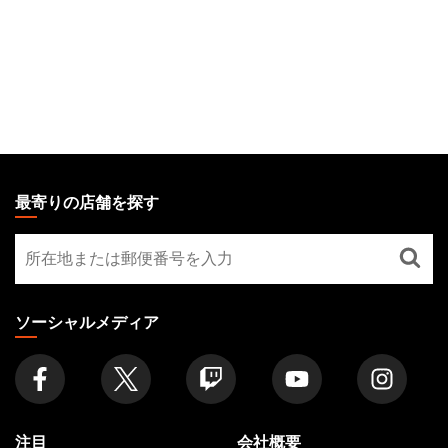
MAGIC:
THE
最寄りの店舗を探す
GATHERING
最
FOOTER
寄
り
の
ソーシャルメディア
店
舗
を
探
す
注目
会社概要