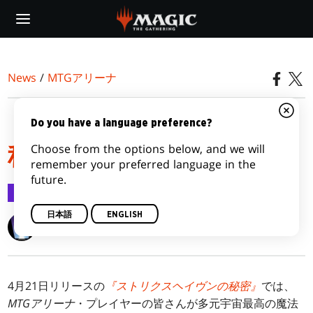
Skip
to
main
content
News
/
MTGアリーナ
『ストリクスヘイヴンの
Do you have a language preference?
Choose from the options below, and we will
秘密』マスタリーの詳細
remember your preferred language in the
future.
MTGアリーナ
2026/03/31
日本語
ENGLISH
Wizards of the Coast
4月21日リリースの
『ストリクスヘイヴンの秘密』
では、
MTGアリーナ
・プレイヤーの皆さんが多元宇宙最高の魔法