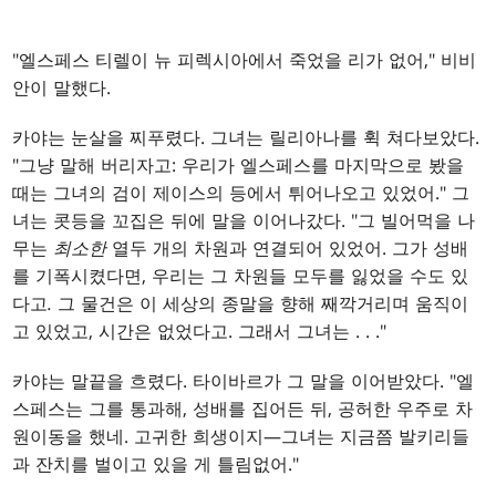
"엘스페스 티렐이 뉴 피렉시아에서 죽었을 리가 없어," 비비
안이 말했다.
카야는 눈살을 찌푸렸다. 그녀는 릴리아나를 휙 쳐다보았다.
"그냥 말해 버리자고: 우리가 엘스페스를 마지막으로 봤을
때는 그녀의 검이 제이스의 등에서 튀어나오고 있었어." 그
녀는 콧등을 꼬집은 뒤에 말을 이어나갔다. "그 빌어먹을 나
무는
최소한
열두 개의 차원과 연결되어 있었어. 그가 성배
를 기폭시켰다면, 우리는 그 차원들 모두를 잃었을 수도 있
다고
.
그 물건은 이 세상의 종말을 향해 째깍거리며 움직이
고 있었고, 시간은 없었다고. 그래서 그녀는
. . .
"
카야는 말끝을 흐렸다. 타이바르가 그 말을 이어받았다. "엘
스페스는 그를 통과해, 성배를 집어든 뒤, 공허한 우주로 차
원이동을 했네. 고귀한 희생이지—그녀는 지금쯤 발키리들
과 잔치를 벌이고 있을 게 틀림없어."