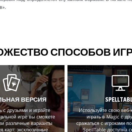
в».
ОЖЕСТВО СПОСОБОВ ИГР
ЛЬНАЯ ВЕРСИЯ
SPELLTAB
 с друзьями и играйте
Используйте свою веб-
тольной игре вы сможете
играть в Magic с др
изи различные варианты
сражаться с игроками по
я карт: эксклюзивные
SpellTable доступна 