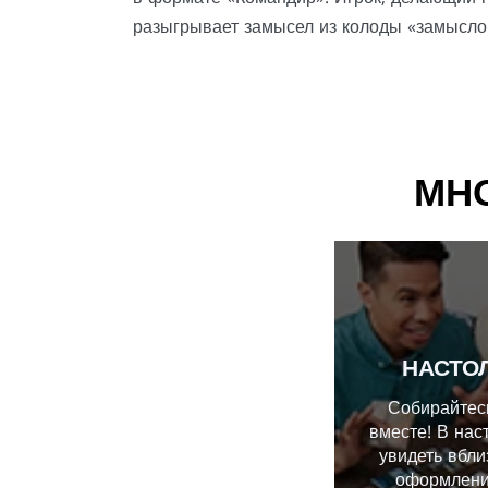
разыгрывает замысел из колоды «замысло
МН
НАСТО
Собирайтесь
вместе! В нас
увидеть вбл
оформлени