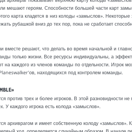
да архивраг показывает верхнюю карту колоды «замыслов
ли мешают героям. Способности большей части карт замыс
этого карта кладется в низ колоды «замыслов». Некоторы
ежать рубашкой вниз до тех пор, пока не сработает способн
и вместе решают, что делать во время начальной и глав
анды только жизни. Все ресурсы индивидуальны, а эффект
ют на каждого из членов команды по отдельности. Игрок м
Planeswalker'ов, находящихся под контролем команды.
MBLE»
я против трех и более игроков. В этой разновидности не 
х. У каждого игрока есть колода «замыслов».
тся архиврагом и имеет собственную колоду «замыслов». К
ервый ход, определяется случайным образом. В начале п