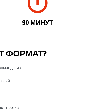
90 МИНУТ
Т ФОРМАТ?
 команды из
азный
ают против