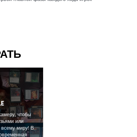
АТЬ
LE
камеру, чтобы
узьями или
 всему миру! В
современная