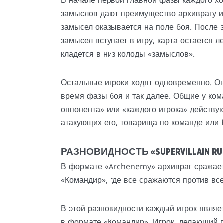
В начале первой главной фазы каждого хо
замыслов дают преимущество архиврагу и
замысел оказывается на поле боя. После 
замысел вступает в игру, карта остается л
кладется в низ колоды «замыслов».
Остальные игроки ходят одновременно. Он
время фазы боя и так далее. Общие у ком
оппонента» или «каждого игрока» действу
атакующих его, товарища по команде или 
РАЗНОВИДНОСТЬ «SUPERVILLAIN RU
В формате «Archenemy» архивраг сражаетс
«Командир», где все сражаются против все
В этой разновидности каждый игрок являе
в формате «Командир». Игрок, делающий п