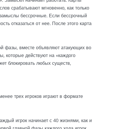
». Замысел начинает работать. Карты
лов срабатывают мгновенно, как только
е замыслы бессрочные. Если бессрочный
ость отказаться от нее. После этого карта
ной фазы, вместе объявляют атакующих во
ы, которые действуют на «каждого
ожет блокировать любых существ,
менее трех игроков играют в формате
аждый игрок начинает с 40 жизнями, как и
ервой главной фазы каждого хода игрок