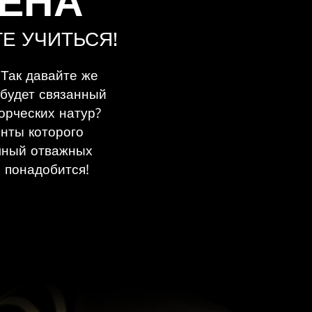
ВЕНА
ТЕ УЧИТЬСЯ!
 Так давайте же
 будет связанный
орческих натур?
енты которого
олный отважных
 понадобится!