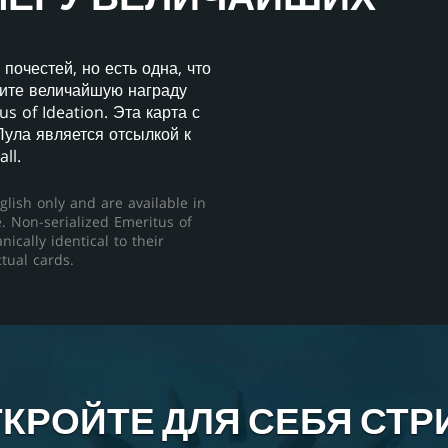
очестей, но есть одна, что
щите величайшую награду
s of Ideation. Эта карта с
ула является отсылкой к
ll.
glish only and are available in
e. Non-serialized Emeritus of
ically identical to their
ctual cards.
КРОЙТЕ ДЛЯ СЕБЯ СТ