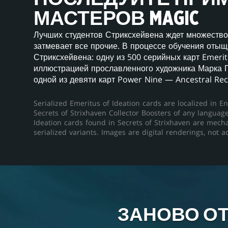
МАСТЕРОВ MAGIC
Лучших студентов Стриксхейвена ждет множество п
затмевает все прочие. В процессе обучения оты
Стриксхейвена: одну из 500 серийных карт Emeritu
иллюстрацией прославленного художника Марка П
одной из девяти карт Power Nine — Ancestral Reca
Serialized Emeritus of Ideation cards are localized in En
Secrets of Strixhaven Collector Boosters of any languag
Ideation cards found in Secrets of Strixhaven are mechan
serialized variants. Images are digital renderings, not a
ЗАНОВО ОТ