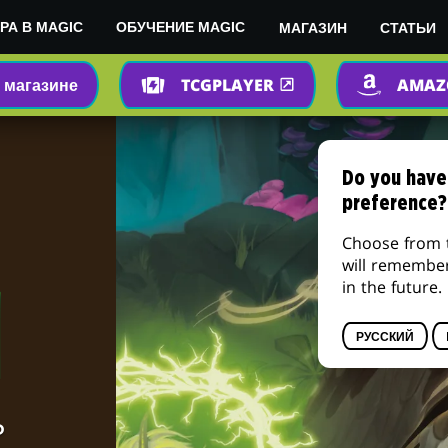
МАГАЗИН
СТАТЬИ
РА В MAGIC
ОБУЧЕНИЕ MAGIC
 магазине
TCGPLAYER
AMA
Do you have
preference?
Choose from 
will remembe
in the future.
РУССКИЙ
Ь