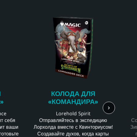
Я
КОЛОДА ДЛЯ
»
«КОМАНДИРА»
nce
Lorehold Spirit
ят себя
Отправляйтесь в экспедицию
Со
вит ваши
Лорхолда вместе с Квинториусом!
Зи
готовьте
Создавайте духов, когда карты