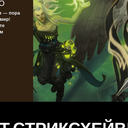
Ю
в — пора
мир!
те
ым