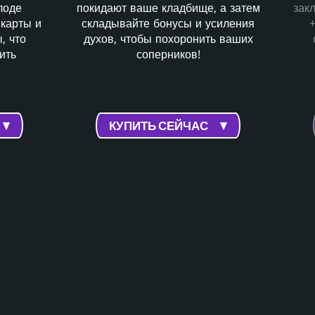
лоде
покидают ваше кладбище, а затем
зак
 карты и
складывайте бонусы и усиления
, что
духов, чтобы похоронить ваших
ить
соперников!
КУПИТЬ СЕЙЧАС