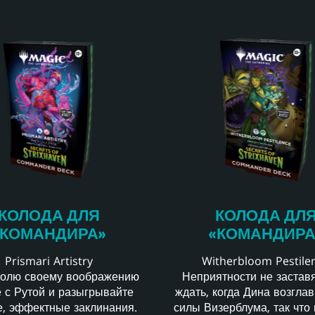
КОЛОДА ДЛ
КОЛОДА ДЛЯ
«КОМАНДИРА
«КОМАНДИРА»
Witherbloom Pestile
Prismari Artistry
Неприятности не застав
волю своему воображению
ждать, когда Дина возгла
 с Рутой и разыгрывайте
силы Визерблума, так что 
е, эффектные заклинания.