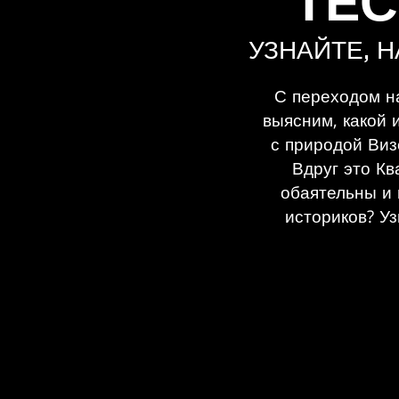
ТЕС
УЗНАЙТЕ, Н
С переходом на
выясним, какой 
с природой Виз
Вдруг это Кв
обаятельны и 
историков? У