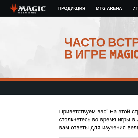
Skip
ПРОДУКЦИЯ
MTG ARENA
ИГ
to
main
content
ЧАСТО ВСТ
В ИГРЕ MAGIC
Приветствуем вас! На этой с
столкнетесь во время игры в
вам ответы для изучения вел