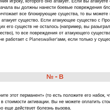
ия игроку, которого оно атакует. Если вы атакует
 сначала вы должны нанести боевые повреждения бл
ичтожает все блокирующие существа, то вы можете 
о атакует существо. Если атакующее существо с Пр
их его существ не осталось (например, вы разыграл
ство), то все повреждения от атакующего существа 
не работает с Planeswalker'ами, если только у суще
№ - В
ите этот перманент» (то есть положите его набок, ч
я в стоимости активации. Вы не можете оплатить ст
во еще действует болезнь вызова.