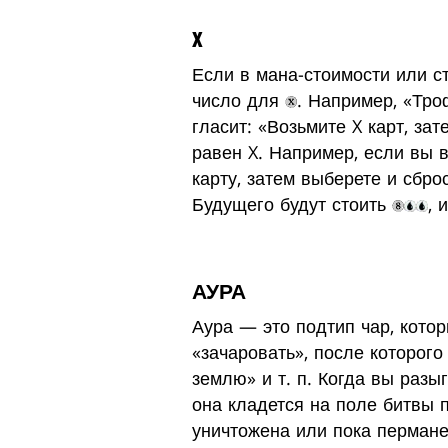
X
Если в мана-стоимости или с
число для
. Например, «Тро
гласит: «Возьмите X карт, за
равен X. Например, если вы 
карту, затем выберете и сбро
Будущего будут стоить
, 
АУРА
Аура — это подтип чар, кото
«зачаровать», после которого
землю» и т. п. Когда вы разы
она кладется на поле битвы п
уничтожена или пока пермане