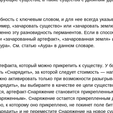
бность с ключевым словом, и для нее всегда указыв
имер, «зачаровать существо» или «зачаровать земл
енно эту разновидность перманентов. Если в спосо
 «зачарованный артефакт», «зачарованная земля» и т
Аура». См. статью «Аура» в данном словаре.
ефакта, который можно прикрепить к существу. У 
ть «Снарядить», за которой следует стоимость — н
но активировать только при возможности разыгрыв
арядить», вы выбираете в качестве ее цели сущест
ся, артефакт-Снаряжение становится прикрепленным
наряженным». Снаряжение остается прикрепленным до
о, к которому оно прикреплено, не покинет поле би
арядить» и не переместите Снаряжение на новое су