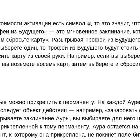
тоимости активации есть символ
, то это значит, 
феи из Будущего» — это мгновенное заклинание, ко
тем сбросьте карту». Разыгрывая Трофеи из Будущего
выберете один, то Трофеи из Будущего будут стоить
сите карту из своей руки. Например, если вы выбере
и вы возьмете восемь карт, затем выберете и сбросит
рые можно прикрепить к перманенту. На каждой Аур
 следует объект действия — например, «зачаровать 
грываете заклинание Ауры, вы выбираете для него ц
рикрепленной к тому перманенту. Аура остается на 
нт, к которому она прикреплена, не покинет поле б