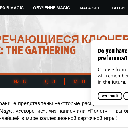
МАГАЗИН
СТАТЬИ
РА В MAGIC
ОБУЧЕНИЕ MAGIC
РЕЧАЮЩИЕСЯ КЛЮЧЕ
: THE GATHERING
Do you have
preference?
Choose from 
will remembe
№ - В
Д - Л
М - П
Р - Я
in the future.
РУССКИЙ
транице представлены некоторые распространенные
Magic
. «Ускорение», «изгнание» или «Полет» — вы 
ичайшей в мире коллекционной карточной игры!