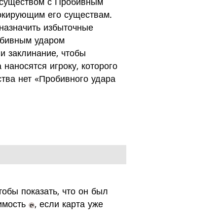
е существом с Пробивным
окирующим его существам.
назначить избыточные
обивным ударом
и заклинание, чтобы
наносятся игроку, которого
ства нет «Пробивного удара
тобы показать, что он был
оимость
, если карта уже