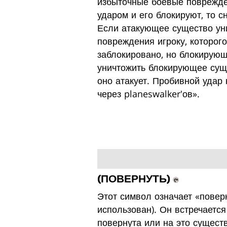
избыточные боевые поврежден
ударом и его блокируют, то
Если атакующее существо ун
повреждения игроку, которог
заблокировано, но блокирующ
уничтожить блокирующее суще
оно атакует. Пробивной удар 
через planeswalker'ов».
(ПОВЕРНУТЬ)
Этот символ означает «поверн
использован). Он встречаетс
повернута или на это сущест