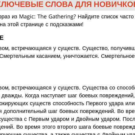
КЛЮЧЕВЫЕ СЛОВА ДЛЯ НОВИЧКО
аз из Magic: The Gathering? Найдите список част
на этой странице с подсказками!
Е
ом, встречающаяся у существ. Существо, получивш
Смертельным касанием, уничтожается. Смертельное 
вом, встречающаяся у существ. Существа со способ
дважды. Когда наступает шаг боевых повреждений, 
окирующих существ способность Первого удара или 
я дополнительный шаг боевых повреждений. Во врем
существа с Первым ударом и Двойным ударом. Посл
ений. Во время этого второго шага боевые поврежд
рующие существа, а также существа с Двойным уд