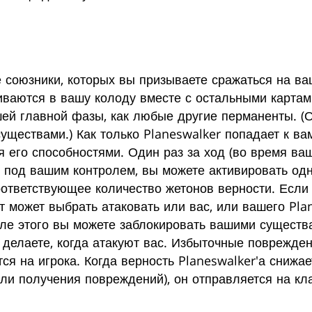
е союзники, которых вы призываете сражаться на ва
иваются в вашу колоду вместе с остальными карта
шей главной фазы, как любые другие перманенты. (О
уществами.) Как только Planeswalker попадает к ва
я его способностями. Один раз за ход (во время ва
я под вашим контролем, вы можете активировать одн
оответствующее количество жетонов верности. Если 
т может выбрать атаковать или вас, или вашего Plan
ле этого вы можете заблокировать вашими существам
вы делаете, когда атакуют вас. Избыточные поврежде
тся на игрока. Когда верность Planeswalker'а снижае
или получения повреждений), он отправляется на к