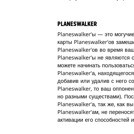
PLANESWALKER
Planeswalker'ы — это могучи
карты Planeswalker'ов замеш
Planeswalker'ов во время ва
Planeswalker'ы не являются с
можете начинать пользоватьс
Planeswalker'а, находящегос
добавив или удалив с него с
Planeswalker, то ваш оппонен
но разными существами). Пос
Planeswalker'а, так же, как 
Planeswalker'ам, не перенося
активации его способностей 