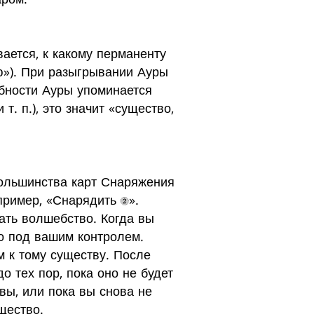
ается, к какому перманенту
ю»). При разыгрывании Ауры
бности Ауры упоминается
. п.), это значит «существо,
большинства карт Снаряжения
апример, «Снарядить
».
ать волшебство. Когда вы
во под вашим контролем.
 к тому существу. После
 тех пор, пока оно не будет
твы, или пока вы снова не
щество.