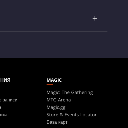
АНИЯ
MAGIC
Magic: The Gathering
е записи
MTG Arena
а
Magic.gg
жка
Store & Events Locator
База карт