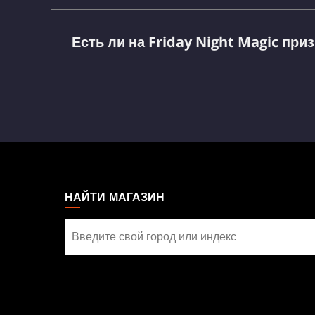
Magic
Есть ли на Friday Night Magic при
MAGIC:
THE
GATHERING
НАЙТИ МАГАЗИН
FOOTER
Найти
магазин