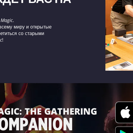
а
Magic
.
всему миру и открытые
етиться со старыми
c
!
GIC: THE GATHERING
OMPANION