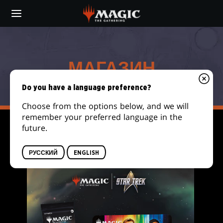
Skip
to
main
МАГАЗИН
content
МАГАЗИН
Do you have a language preference?
Choose from the options below, and we will
remember your preferred language in the
future.
FILTER
РУССКИЙ
ENGLISH