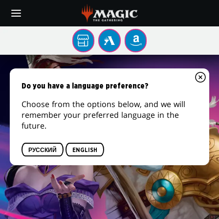
Skip
to
main
content
Местном
MTG
AMAZON
игровом
ARENA
MAGIC:
магазине
THE
Do you have a language preference?
GATHERING®
Choose from the options below, and we will
remember your preferred language in the
FOUNDATIONS
future.
РУССКИЙ
ENGLISH