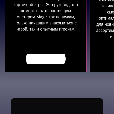
карточной игры! Это руководство
и тип
поможет стать настоящим
смо
мастером Magic как новичкам,
оптима
только начавшим знакомиться с
для нови
игрой, так и опытным игрокам.
ассортим
и
ПОДРОБНЕЕ