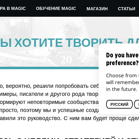
МАГАЗИН
СТАТЬИ
РА В MAGIC
ОБУЧЕНИЕ MAGIC
ВЫ ХОТИТЕ ТВОРИТЬ ДЛ
Do you have
preference?
Choose from 
will remembe
то, вероятно, решили попробовать себя в создании 
in the future.
римеры, писатели и другого рода творцы Magic не т
формируют неповторимые сообщества с упором на к
РУССКИЙ
просто, поэтому мы и успешные создатели материал
тавили это руководство. С ним вам будет проще сде