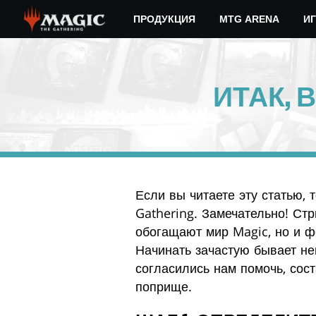
Skip
ПРОДУКЦИЯ
MTG ARENA
ИГ
to
main
content
ИТАК, 
Если вы читаете эту статью, 
Gathering. Замечательно! Ст
обогащают мир Magic, но и 
Начинать зачастую бывает не
согласились нам помочь, сос
поприще.