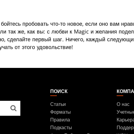
 бойтесь пробовать что-то новое, если оно вам нра
и так же, как вы: с любви к Magic и желания подел
о, сделайте первый шаг. Ничего, каждый следующий
учать от этого удовольствие!
ПОИСК
КОМП
Статьи
О нас
Форматы
Учетны
Правила
Карьер
Подкасты
Поддер