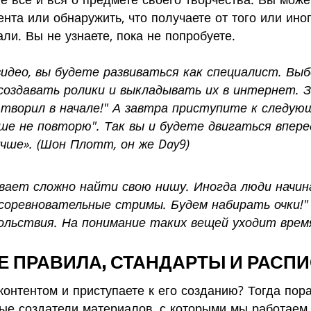
ента или обнаружить, что получаете от того или ин
ли. Вы не узнаете, пока не попробуете.
видео, вы будете развиваться как специалист. Вы
создавать ролики и выкладывать их в интернет. З
 творил в начале!" А завтра приступите к следующ
е не повторю". Так вы и будете двигаться вперед
чше». (Шон Плотт, он же Day9)
ает сложно найти свою нишу. Иногда люди начина
соревновательные стримы. Будем набирать очки!"
ольствия. На понимание таких вещей уходит время
ТЕ ПРАВИЛА, СТАНДАРТЫ И РАСП
онтентом и приступаете к его созданию? Тогда пор
ые создатели материалов, с которыми мы работаем