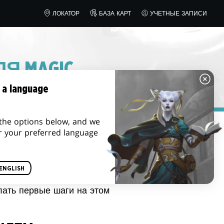
ЛОКАТОР
БАЗА КАРТ
УЧЕТНЫЕ ЗАПИСИ
Я MAGIC
 a language
the options below, and we
r your preferred language
материалов для Magic: the
олько создают вещи, которые
лючевые ценности игры.
ENGLISH
ов, которые благородно
лать первые шаги на этом