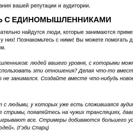
ания вашей репутации и аудитории.
СЬ С ЕДИНОМЫШЛЕННИКАМИ
зательно найдутся люди, которые занимаются прим
у них! Познакомьтесь с ними! Вы можете помогать д
м.
ленников: людей вашего уровня, с которыми мож
использовать эти отношения? Делая что-то вмес
 не занимался. Создайте вместе что-нибудь новое
 с людьми, у которых уже есть сложившаяся аудит
стримы, появляйтесь на чужих трансляциях, дава
игрывают все. Стримеры добиваются большего усп
дей». (Гэби Спарц)