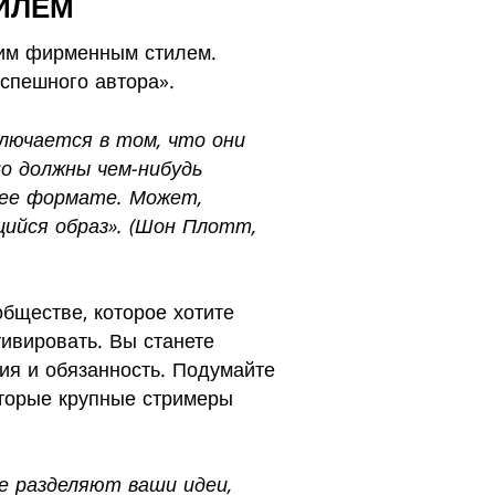
ТИЛЕМ
оим фирменным стилем.
успешного автора».
ключается в том, что они
о должны чем-нибудь
 ее формате. Может,
щийся образ». (Шон Плотт,
бществе, которое хотите
тивировать. Вы станете
ия и обязанность. Подумайте
оторые крупные стримеры
е разделяют ваши идеи,