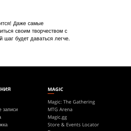
вится! Даже самые
иться своим творчеством с
 шаг будет даваться легче.
АНИЯ
MAGIC
Magic: The Gathering
е записи
MTG Arena
а
Magic.gg
жка
Store & Events Locator