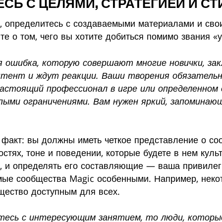
ЕСЬ С ЦЕЛЯМИ, СТРАТЕГИЕЙ И С
ь, определитесь с создаваемыми материалами и св
е о том, чего вы хотите добиться помимо звания «
я ошибка, которую совершают многие новички, за
тент и ждут реакции. Ваши творения обязательн
настоящий профессионал в игре или определенном
пыми ограничениями. Вам нужен яркий, запоминаю
акт: вы должны иметь четкое представление о соо
остях, тоне и поведении, которые будете в нем куль
, и определять его составляющие — ваша привилег
имые сообщества Magic особенными. Например, нек
щество доступным для всех.
итесь с интересующим занятием, то люди, которы