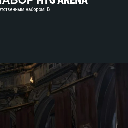
БОР MTG ARENA
етственным набором! В