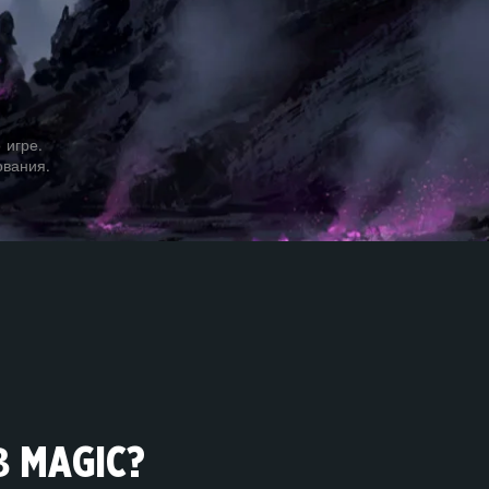
 игре.
ования.
MAGIC?