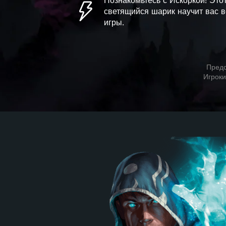
Познакомьтесь с Искоркой! Это
светящийся шарик научит вас 
игры.
Предс
Игроки