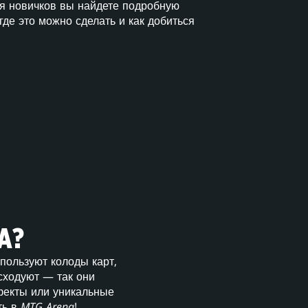
ля новичков вы найдете подробную
где это можно сделать и как добиться
A?
спользуют колоды карт,
сходуют — так они
фекты или уникальные
ть в
MTG Arena
!