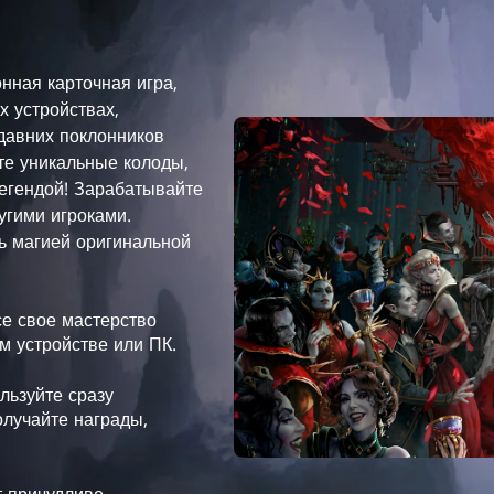
нная карточная игра,
х устройствах,
 давних поклонников
те уникальные колоды,
легендой! Зарабатывайте
угими игроками.
ь магией оригинальной
се свое мастерство
м устройстве или ПК.
льзуйте сразу
лучайте награды,