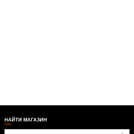
MAGIC:
THE
НАЙТИ МАГАЗИН
GATHERING
Найти