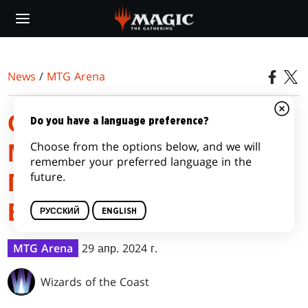
Skip
to
main
content
News
/
MTG Arena
СЫГРАЙТЕ ДРАФТЫ В
Do you have a language preference?
Choose from the options below, and we will
МАГАЗИНЕ WPN В МАЕ,
remember your preferred language in the
future.
ПОЛУЧИТЕ НАГРАДЫ
В MTG ARENA В ИЮНЕ
РУССКИЙ
ENGLISH
MTG Arena
29 апр. 2024 г.
Wizards of the Coast