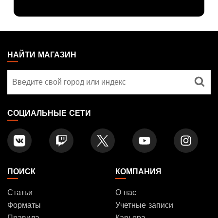
MAGIC:
THE
НАЙТИ МАГАЗИН
GATHERING
Найти
FOOTER
магазин
СОЦИАЛЬНЫЕ СЕТИ
ПОИСК
КОМПАНИЯ
Статьи
О нас
Форматы
Учетные записи
Правила
Карьера