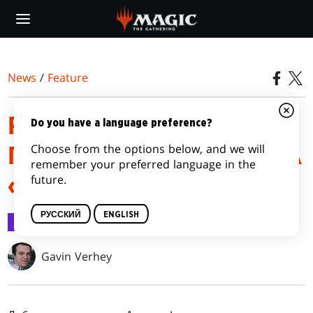
Skip
to
main
content
News
/
Feature
РУКОВОДСТВО ПО
Do you have a language preference?
Choose from the options below, and we will
ПРЕРЕЛИЗУ ВЫПУСКА
remember your preferred language in the
future.
«АМОНХЕТ»
РУССКИЙ
ENGLISH
Feature
17 апр. 2017 г.
Gavin Verhey