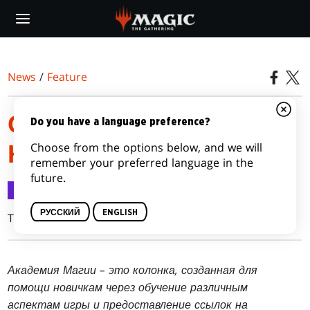
Skip
to
main
content
News
/
Feature
СОБИРАЕМ ПЕРВУЮ
Do you have a language preference?
Choose from the options below, and we will
КОЛОДУ
remember your preferred language in the
future.
Feature
28 окт. 2006 г.
РУССКИЙ
ENGLISH
Ted Knutson
Академия Магии – это колонка, созданная для
помощи новичкам через обучение различным
аспектам игры и предоставление ссылок на