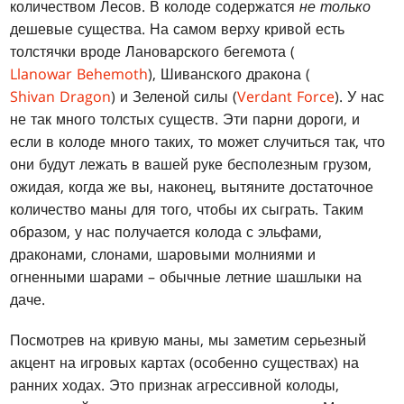
количеством Лесов. В колоде содержатся
не только
дешевые существа. На самом верху кривой есть
толстячки вроде Лановарского бегемота (
Llanowar Behemoth
), Шиванского дракона (
Shivan Dragon
) и Зеленой силы (
Verdant Force
). У нас
не так много толстых существ. Эти парни дороги, и
если в колоде много таких, то может случиться так, что
они будут лежать в вашей руке бесполезным грузом,
ожидая, когда же вы, наконец, вытяните достаточное
количество маны для того, чтобы их сыграть. Таким
образом, у нас получается колода с эльфами,
драконами, слонами, шаровыми молниями и
огненными шарами – обычные летние шашлыки на
даче.
Посмотрев на кривую маны, мы заметим серьезный
акцент на игровых картах (особенно существах) на
ранних ходах. Это признак агрессивной колоды,