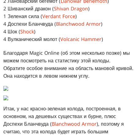
2 Лановарский бегемот (
Llanowar Behemoth
)
2 Шиванский дракон (
Shivan Dragon
)
1 Зеленая сила (
Verdant Force
)
4 Доспехи Бланчвуда (
Blanchwood Armor
)
4 Шок (
Shock
)
4 Вулканический молот (
Volcanic Hammer
)
Благодаря Magic Online (об этом несколько позже) мы
можем посмотреть на статистику этой колоды.
Обратите особое внимание на область мановой кривой.
Она находится в левом нижнем углу.
Итак, у нас красно-зеленая колода, построенная, в
основном, на дешевых существах и бурне, плюс
Доспехи Бланчвуда (
Blanchwood Armor
), поэтому я
считаю, что эта колода будет играть большим