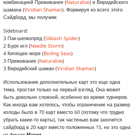
комбинацией Приживания (
Naturalize
) и Виридийского
шамана (
Viridian Shaman
). Формируя из всего этого
Сайдборд, мы получим:
Sideboard:
3 Пак-шелкопряд (
Silklash Spider
)
2 Буря игл (
Needle Storm
)
4 Кипящее море (
Boiling Seas
)
3 Приживание (
Naturalize
)
3 Виридийский шаман (
Viridian Shaman
)
Использование дополнительных карт это еще одна
тема, простая только на первый взгляд. Она может
быть довольно сложной, особенно во время турниров.
Как иногда вам хотелось, чтобы ограничение на размер
колоды было в 70 карт вместо 60 (потому что трудно
убрать какие-то карты), так частенько вам захочется
сайдборд в 20 карт вместо положенных 15, но это одна
из фишек
Магии
.