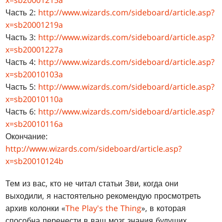
x=sb20001215a
Часть 2:
http://www.wizards.com/sideboard/article.asp?
x=sb20001219a
Часть 3:
http://www.wizards.com/sideboard/article.asp?
x=sb20001227a
Часть 4:
http://www.wizards.com/sideboard/article.asp?
x=sb20010103a
Часть 5:
http://www.wizards.com/sideboard/article.asp?
x=sb20010110a
Часть 6:
http://www.wizards.com/sideboard/article.asp?
x=sb20010116a
Окончание:
http://www.wizards.com/sideboard/article.asp?
x=sb20010124b
Тем из вас, кто не читал статьи Зви, когда они
выходили, я настоятельно рекомендую просмотреть
архив колонки «
The Play's the Thing
», в которая
способна перенести в ваш мозг знания будущих