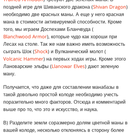
поздней игре для Шиванского дракона (
Shivan Dragon
)
необходимо две красных маны. А еще у него красная
мана в стоимости активируемой способности. Кроме
того, мы играем Доспехами Бланчвуда (
Blanchwood Armor
), которые чудо как хороши при
Лесах на столе. Так же нам важно иметь возможность
сыграть Шок (
Shock
) и Вулканический молот (
Volcanic Hammer
) на первых ходах игры. Кроме этого
Лановарские эльфы (
Llanowar Elves
) дают зеленую
ману.
Получается, что даже для составлении манабазы в
такой довольно простой колоде необходимо учесть
поразительно много факторов. Отсюда и комментарий
выше про то, что это и искусство, и наука.
В) Разделите земли соразмерно долям цветной маны в
вашей колоде, несколько отклоняясь в сторону более