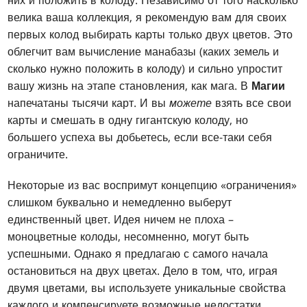
них и положить в колоду. Независимо от того насколько
велика ваша коллекция, я рекомендую вам для своих
первых колод выбирать карты только двух цветов. Это
облегчит вам вычисление манабазы (каких земель и
сколько нужно положить в колоду) и сильно упростит
вашу жизнь на этапе становления, как мага. В
Магии
напечатаны тысячи карт. И вы
можете
взять все свои
карты и смешать в одну гигантскую колоду, но
большего успеха вы добьетесь, если все-таки себя
ограничите.
Некоторые из вас воспримут концепцию «ограничения»
слишком буквально и немедленно выберут
единственный цвет. Идея ничем не плоха –
моноцветные колоды, несомненно, могут быть
успешными. Однако я предлагаю с самого начала
остановиться на двух цветах. Дело в том, что, играя
двумя цветами, вы используете уникальные свойства
каждого и компенсируете возможные недостатки