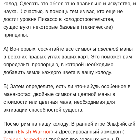
колод. Сделать это абсолютно правильно и искусство, и
наука. К счастью, в помощь тем из вас, кто еще не
достиг уровня Пикассо в колодостроительстве,
существуют некоторые базовые (технические)
принципы.
А) Во-первых, сосчитайте все символы
цветной
маны
в верхних правых углах ваших карт. Это поможет вам
определить пропорцию, в которой необходимо
добавить земли каждого цвета в вашу колоду.
Б) Затем определите, есть ли что-нибудь особенное в
манакостах: двойные символы цветной маны в
стоимости или цветная мана, необходимая для
активации способностей существ.
Посмотрим на нашу колоду. В ранней игре Эльфийский
воин (
Elvish Warrior
) и Дрессированный армодон (
Trained Armodon
) требуют две зеленых маны. В