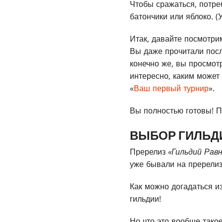
Чтобы сражаться, потреб
батончики или яблоко. (
Итак, давайте посмотри
Вы даже прочитали пос
конечно же, вы просмот
интересно, каким может 
«
Ваш первый турнир
».
Вы полностью готовы! П
ВЫБОР ГИЛЬД
Пререлиз
«Гильдий Рав
уже бывали на пререлиза
Как можно догадаться из
гильдии!
Но что это вообще тако