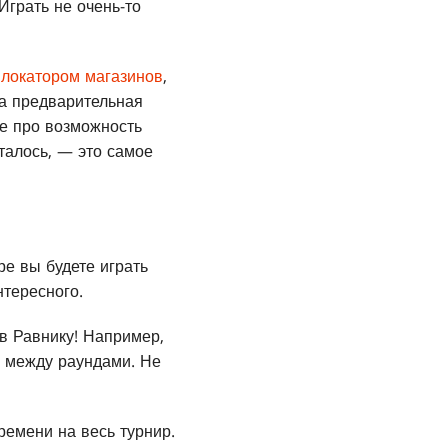
 Играть не очень-то
ь
локатором магазинов
,
на предварительная
те про возможность
сталось, — это самое
е вы будете играть
нтересного.
 в Равнику! Например,
ь между раундами. Не
ремени на весь турнир.