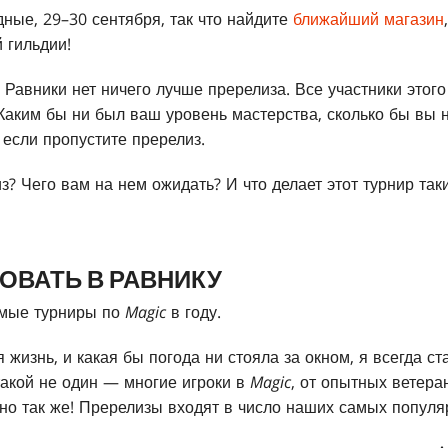
дные, 29–30 сентября, так что найдите
ближайший магазин
й гильдии!
 Равники нет ничего лучше пререлиза. Все участники этог
Каким бы ни был ваш уровень мастерства, сколько бы вы 
, если пропустите пререлиз.
з? Чего вам на нем ожидать? И что делает этот турнир та
ОВАТЬ В РАВНИКУ
мые турниры по
Magic
в году.
 жизнь, и какая бы погода ни стояла за окном, я всегда с
такой не один — многие игроки в
Magic
, от опытных ветера
чно так же! Пререлизы входят в число наших самых популя