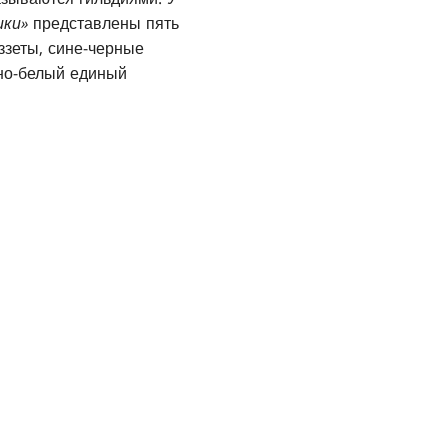
ики»
представлены пять
ззеты, сине-черные
ено-белый единый