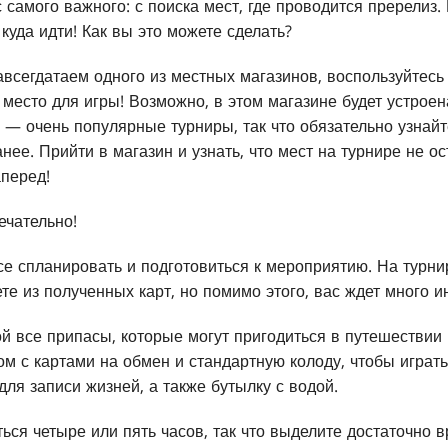
с самого важного: с поиска мест, где проводится пререлиз.
 куда идти! Как вы это можете сделать?
авсегдатаем одного из местных магазинов, воспользуйтес
место для игры! Возможно, в этом магазине будет устрое
 — очень популярные турниры, так что обязательно узнай
нее. Прийти в магазин и узнать, что мест на турнире не о
аперед!
ечательно!
е спланировать и подготовиться к мероприятию. На турнир
те из полученных карт, но помимо этого, вас ждет много и
ой все припасы, которые могут пригодиться в путешествии
ом с картами на обмен и стандартную колоду, чтобы играт
 для записи жизней, а также бутылку с водой.
ься четыре или пять часов, так что выделите достаточно в