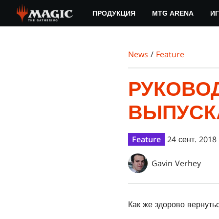
Skip
ПРОДУКЦИЯ
MTG ARENA
ИГ
to
main
content
News
/
Feature
РУКОВОД
ВЫПУСКА
Feature
24 сент. 2018 
Gavin Verhey
Как же здорово вернутьс