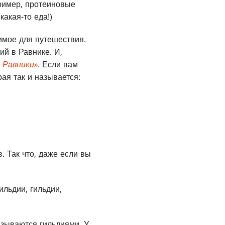
пример, протеиновые
акая-то еда!)
имое для путешествия.
тий в Равнике. И,
 Равники»
. Если вам
рая так и называется:
. Так что, даже если вы
ильдии, гильдии,
азываются гильдиями. У