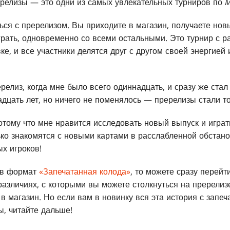
релизы — это одни из самых увлекательных турниров по
M
ься с пререлизом. Вы приходите в магазин, получаете нов
играть, одновременно со всеми остальными. Это турнир с 
е, и все участники делятся друг с другом своей энергией
релиз, когда мне было всего одиннадцать, и сразу же стал
дцать лет, но ничего не поменялось — пререлизы стали т
отому что мне нравится исследовать новый выпуск и играт
ько знакомятся с новыми картами в расслабленной обстано
ых игроков!
 в формат
«Запечатанная колода»
, то можете сразу перейт
 различиях, с которыми вы можете столкнуться на пререли
е в магазин. Но если вам в новинку вся эта история с запе
ы, читайте дальше!