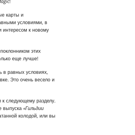
agic
!
ые карты и
равными условиями, в
 и интересом к новому
 поклонником этих
олько еще лучше!
ь в равных условиях,
вке. Это очень весело и
и к следующему разделу.
зе выпуска
«Гильдии
чатанной колодой, или вы