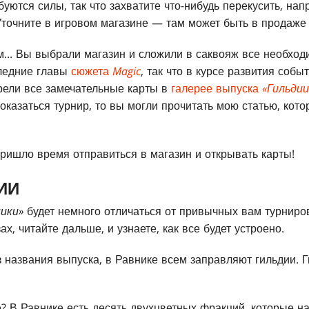
уются силы, так что захватите что-нибудь перекусить, на
Уточните в игровом магазине — там может быть в продаже к
м... Вы выбрали магазин и сложили в саквояж все необход
ледние главы
сюжета
Magic
, так что в курсе развития собы
рели все замечательные карты в
галерее выпуска
«Гильдии
оказаться турнир, то вы могли прочитать мою статью, кото
ришло время отправиться в магазин и открывать карты!
ИИ
ники»
будет немного отличаться от привычных вам турниров
х, читайте дальше, и узнаете, как все будет устроено.
 названия выпуска, в Равнике всем заправляют гильдии. Г
е? В Равнике есть десять двухцветных фракций, которые н