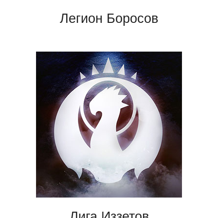
Легион Боросов
Лига Иззетов