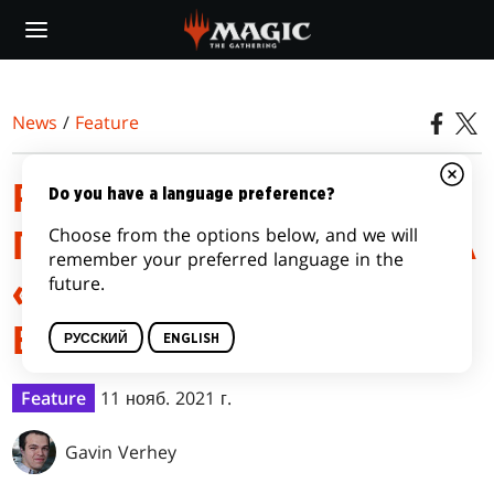
Skip
to
main
content
News
/
Feature
РУКОВОДСТВО ПО
Do you have a language preference?
Choose from the options below, and we will
ПРЕРЕЛИЗУ ВЫПУСКА
remember your preferred language in the
future.
«ИННИСТРАД:
БАГРОВАЯ КЛЯТВА»
РУССКИЙ
ENGLISH
Feature
11 нояб. 2021 г.
Gavin Verhey