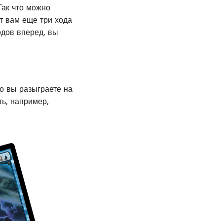
Так что можно
ет вам еще три хода
одов вперед, вы
го вы разыграете на
ть, например,