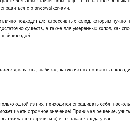
играете большим количеством существ, и на столе возника
 справиться с planeswalker-ами.
отлично подходит для агрессивных колод, которым нужно 
достаточно существ, а также для умеренных колод, как сп
енной колодой.
аете две карты, выбирая, какую из них положить в колоду
только одной из них, приходится спрашивать себя, наскол
может иметь огромное значение! Принимая решение, учиты
 вы ожидаете встретиться) и то, какая колода у вас.