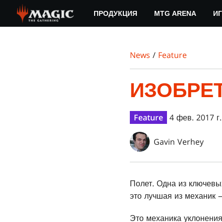
Skip
ПРОДУКЦИЯ
MTG ARENA
ИГ
to
main
content
News
/
Feature
ИЗОБРЕ
Feature
4 фев. 2017 г.
Gavin Verhey
Полет. Одна из ключевы
это лучшая из механик 
Это механика уклонения