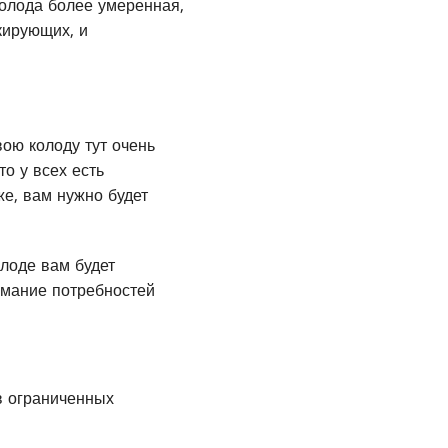
колода более умеренная,
кирующих, и
ою колоду тут очень
о у всех есть
же, вам нужно будет
олоде вам будет
имание потребностей
в ограниченных