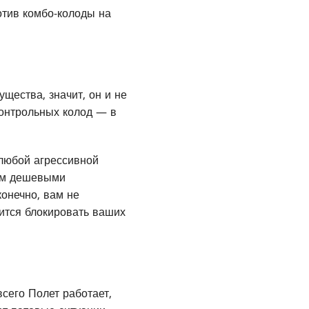
отив комбо-колоды на
щества, значит, он и не
онтрольных колод — в
 любой агрессивной
ным дешевыми
конечно, вам не
дится блокировать ваших
всего Полет работает,