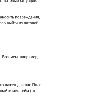
ют патовые ситуации.
наносить повреждения,
особ выйти из патовой
. Возьмем, например,
ько важен для вас Полет.
вайте метагейм (то