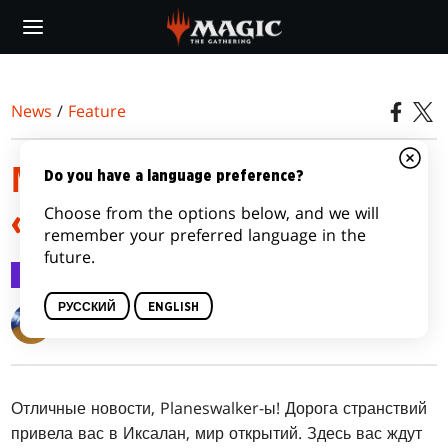
Skip
to
main
content
News
/
Feature
МЕХАНИКИ ВЫПУСКА
Do you have a language preference?
Choose from the options below, and we will
«ИКСАЛАН»
remember your preferred language in the
future.
Feature
28 авг. 2017 г.
РУССКИЙ
ENGLISH
Matt Tabak
Отличные новости, Planeswalker-ы! Дорога странствий
привела вас в Иксалан, мир открытий. Здесь вас ждут