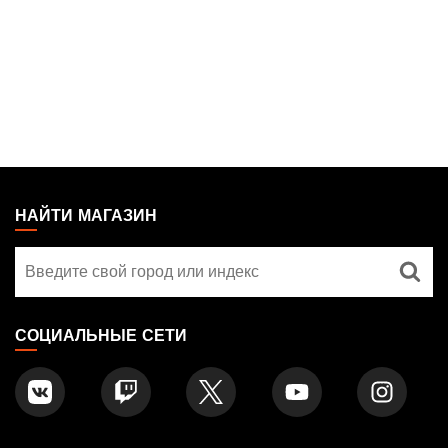
MAGIC:
THE
НАЙТИ МАГАЗИН
GATHERING
Найти
FOOTER
магазин
СОЦИАЛЬНЫЕ СЕТИ