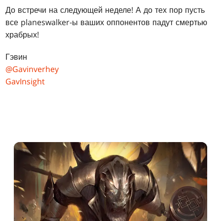
До встречи на следующей неделе! А до тех пор пусть
все planeswalker-ы ваших оппонентов падут смертью
храбрых!
Гэвин
@Gavinverhey
GavInsight