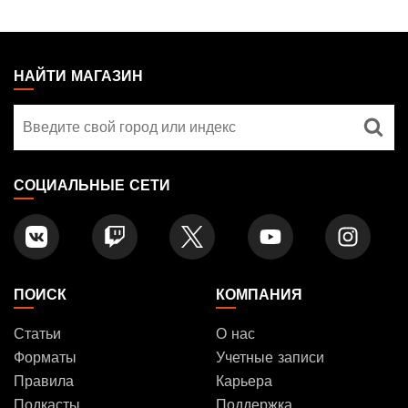
MAGIC:
THE
НАЙТИ МАГАЗИН
GATHERING
Найти
FOOTER
магазин
СОЦИАЛЬНЫЕ СЕТИ
ПОИСК
КОМПАНИЯ
Статьи
О нас
Форматы
Учетные записи
Правила
Карьера
Подкасты
Поддержка