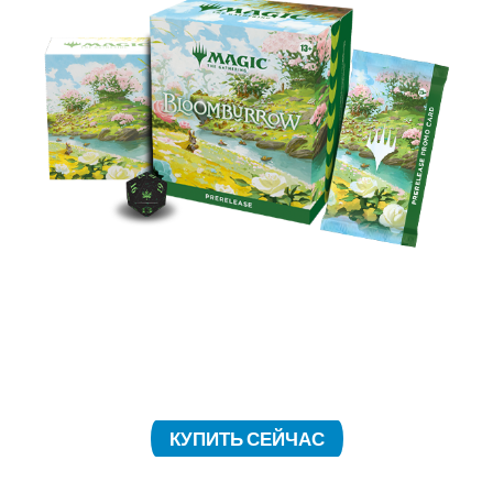
Станьте первопроходцами мира Блумберроу. 26
июля стартует пререлизное мероприятие:
примите участие и помогите спасти Долину.
КУПИТЬ СЕЙЧАС
СТАРТОВЫЙ НАБОР