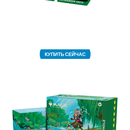
Соберите армию милых зверушек и бросьте
вызов своим друзьям. Каждая колода готова к
игре и содержит 3 фольгированные карты
легендарных существ.
КУПИТЬ СЕЙЧАС
НАБОР BUNDLE