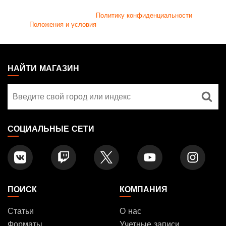
писем, вы подтверждаете и соглашаетесь с тем, что вы
прочитали и приняли
Политику конфиденциальности
и
Положения и условия
.
MAGIC:
THE
НАЙТИ МАГАЗИН
GATHERING
Найти
FOOTER
магазин
СОЦИАЛЬНЫЕ СЕТИ
ПОИСК
КОМПАНИЯ
Статьи
О нас
Форматы
Учетные записи