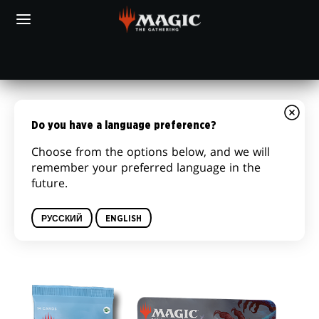
Skip
to
main
content
Местном
MTG
AMAZON
игровом
ARENA
БЛУМБЕРРОУ
магазине
ЛИНЕЙКА
Do you have a language preference?
ПРОДУКЦИИ
Choose from the options below, and we will
remember your preferred language in the
«БЛУМБЕРРОУ»
future.
РУССКИЙ
ENGLISH
ИГРОВЫЕ БУСТЕРЫ