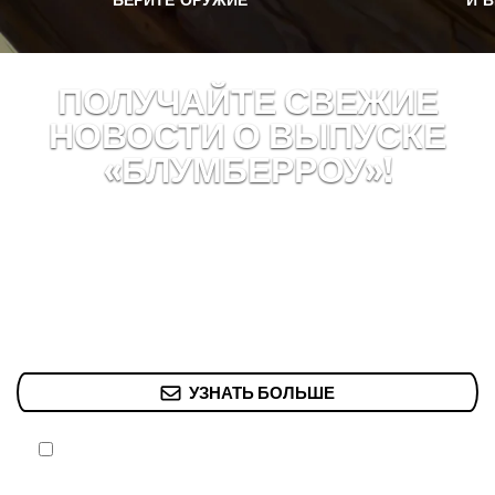
ПОЛУЧАЙТЕ СВЕЖИЕ
НОВОСТИ О ВЫПУСКЕ
«БЛУМБЕРРОУ»!
Пришло время взять себя в лапы! Подпишитесь
сейчас, чтобы получать информацию о будущих
совместных проектах, мероприятиях и релизах прямо
на вашу электронную почту.
УЗНАТЬ БОЛЬШЕ
Да! Wizards могут присылать мне рекламные письма и
предложения, касающиеся мероприятий, игр и услуг
Wizards. Подписываясь на получение наших рекламных