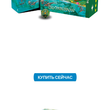
Набор содержит 9 игровых бустеров, 30 карт
земель, включающих 20 полноформатных
земель, а также уникальные аксессуары —
пришло время взять себя в лапы и ворваться в
бой.
КУПИТЬ СЕЙЧАС
ПРЕРЕЛИЗНЫЕ НАБОРЫ