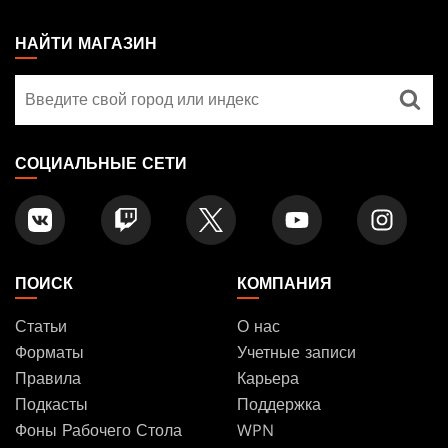
MAGIC:
THE
НАЙТИ МАГАЗИН
GATHERING
Найти
FOOTER
магазин
СОЦИАЛЬНЫЕ СЕТИ
ПОИСК
КОМПАНИЯ
Статьи
О нас
Форматы
Учетные записи
Правила
Карьера
Подкасты
Поддержка
Фоны Рабочего Стола
WPN