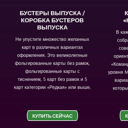
БУСТЕРЫ ВЫПУСКА /
КОРОБКА БУСТЕРОВ
«
ВЫПУСКА
В ка
Не упустите множество желанных
собр
карт в различных вариантах
сов
оформления. Это великолепные
ориен
фольгированные карты без рамок,
«Команд
фольгированные карты с
уровня M
тиснением, 5 карт без рамок и 5
вариа
карт категории «Редкая» или выше.
которы
КУПИТЬ СЕЙЧАС