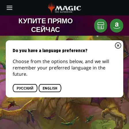
Skip
to
main
COMMANDER
КУПИТЕ ПРЯМО
content
Местном
AMA
СЕЙЧАС
MASTERS
игровом
магазине
Do you have a language preference?
Choose from the options below, and we will
remember your preferred language in the
future.
РУССКИЙ
ENGLISH