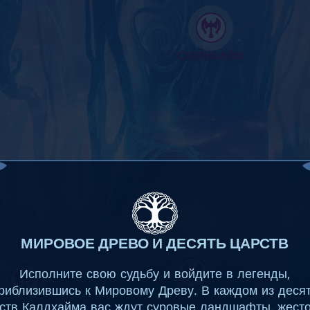
СТАРНХАЙМ
МИРОВОЕ ДРЕВО И ДЕСЯТЬ ЦАРСТВ
Исполните свою судьбу и войдите в легенды,
ГН
риблизившись к Мировому Древу. В каждом из деся
АКСГАРД
ств Калдхайма вас ждут суровые ландшафты, жест
БРЕТАГАРД