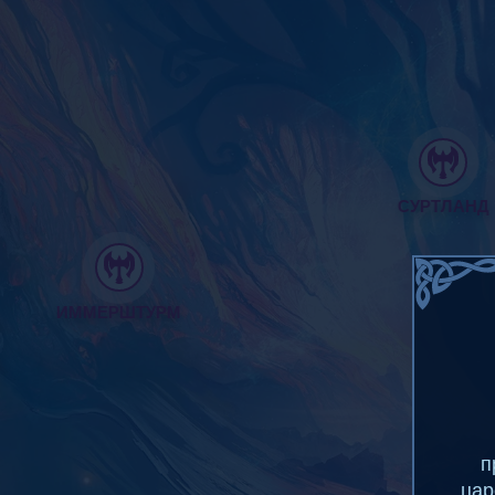
СУРТЛАНД
ИММЕРШТУРМ
п
цар