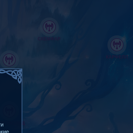
СКЕМФАР
КАРФЕЛЛ
ЛИТТ-
ЯРА
ОТТВОЛЬД
ти
окие