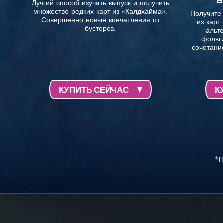
Б
Лучгий способ изучать выпуск и получить
множество редких карт из «Калдхайма».
Получите
Совершенно новые впечатления от
из карт
бустеров.
альт
фольг
сочетани
КУПИТЬ СЕЙЧАС
К
*П