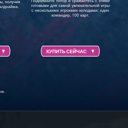
Поднимайте топор и сражайтесь с этими
ы, получив
готовыми для самой увлекательной игры
алдхайма.
с несколькими игроками колодами: один
командир, 100 карт.
КУПИТЬ СЕЙЧАС
не.