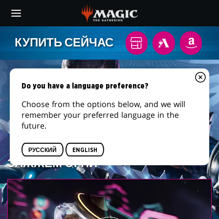
Skip
to
main
content
КУПИТЬ СЕЙЧАС
Местном
MTG
AMAZO
игровом
ARENA
магазине
Do you have a language preference?
Choose from the options below, and we will
remember your preferred language in the
future.
РУССКИЙ
ENGLISH
ЗАЖЖЕМ ОГНИ