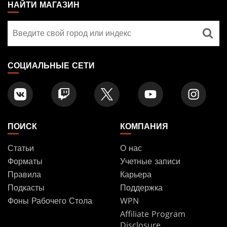
THE
НАЙТИ МАГАЗИН
GATHERING
Найти
FOOTER
магазин
СОЦИАЛЬНЫЕ СЕТИ
ПОИСК
КОМПАНИЯ
Статьи
О нас
Форматы
Учетные записи
Правила
Карьера
Подкасты
Поддержка
Фоны Рабочего Стола
WPN
Affiliate Program
Disclosure