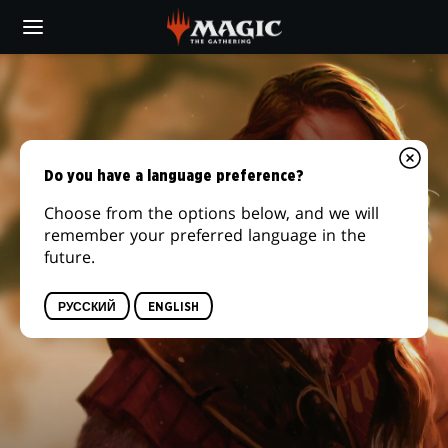
Skip
to
main
АРЛИНН
content
КОРД
Do you have a language preference?
Choose from the options below, and we will
remember your preferred language in the
future.
РУССКИЙ
ENGLISH