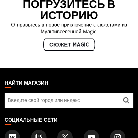
ПОГРУЗИТЕСЬ В
ИСТОРИЮ
Отправьтесь в новое приключение с сюжетами из
Мультивселенной Magic!
СЮЖЕТ MAGIC
MAGIC:
THE
НАЙТИ МАГАЗИН
GATHERING
Найти
FOOTER
магазин
СОЦИАЛЬНЫЕ СЕТИ