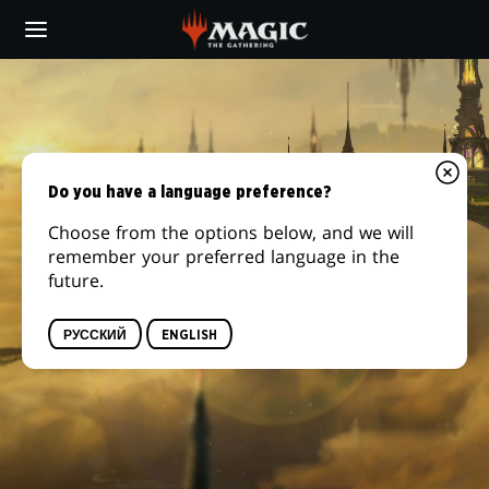
Skip
to
main
content
Do you have a language preference?
Choose from the options below, and we will
remember your preferred language in the
future.
РУССКИЙ
ENGLISH