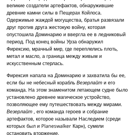
великие создатели артефактов, обнаружившие
древние камни силы в Пещерах Койлоса.
Одержимые жаждой могущества, братья развязали
друг против друга жестокую войну, которая
опустошила Доминарию и ввергла ее в ледниковый
период. Под конец войны Урза обнаружил
Фирексию, мрачный мир, где переплелись плоть,
метал и масло, а граница между живым и
искусственным стерлась.
Фирексия напала на Доминарию и захватила бы ее,
если бы не небесный корабль
Везерлайт
и его
команда. На этом знаменитом летающем судне было
установлено древнее магическое устройство,
позволяющее ему путешествовать между мирами.
Везерлайт
, его команда героев и собрание
артефактов, которое называли Наследием (среди
которых был и Planeswalker Карн), сумели
остановить вторжение.