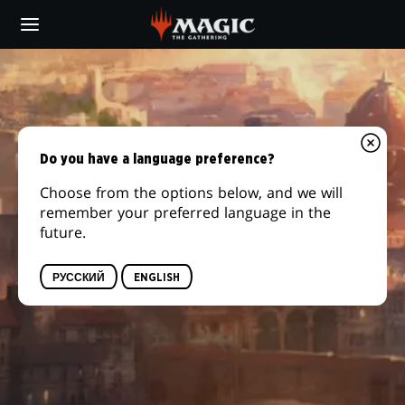
Skip
to
main
content
Do you have a language preference?
Choose from the options below, and we will
remember your preferred language in the
future.
РУССКИЙ
ENGLISH