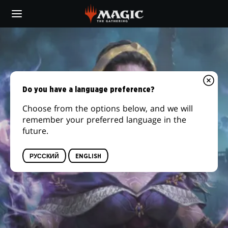
Skip
to
main
content
Do you have a language preference?
Choose from the options below, and we will
remember your preferred language in the
future.
РУССКИЙ
ENGLISH