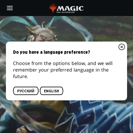
Skip
to
main
content
Do you have a language preference?
Choose from the options below, and we will
remember your preferred language in the
future.
РУССКИЙ
ENGLISH