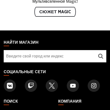
Мультивселенной Magic!
СЮЖЕТ MAGIC
MAGIC:
THE
НАЙТИ МАГАЗИН
GATHERING
Найти
FOOTER
магазин
СОЦИАЛЬНЫЕ СЕТИ
ПОИСК
КОМПАНИЯ