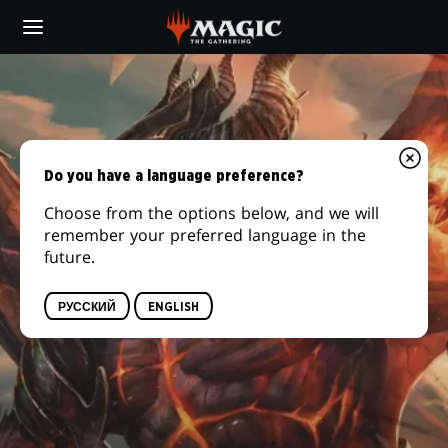
Skip
to
main
content
Do you have a language preference?
Choose from the options below, and we will
remember your preferred language in the
future.
РУССКИЙ
ENGLISH