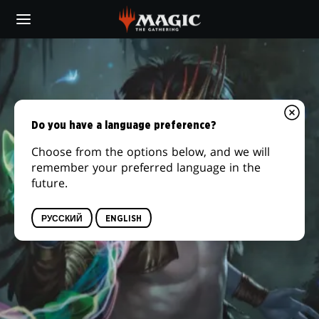
Skip
to
main
content
Do you have a language preference?
Choose from the options below, and we will
remember your preferred language in the
future.
РУССКИЙ
ENGLISH