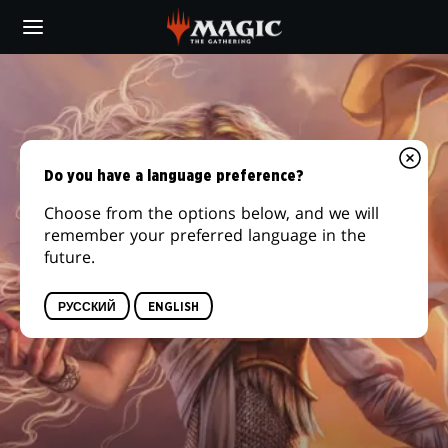
Skip
to
main
content
Do you have a language preference?
Choose from the options below, and we will
remember your preferred language in the
future.
РУССКИЙ
ENGLISH