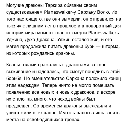
Могучие драконы Таркира обязаны своим
существованием Planeswalker-у Сархану Волю. Из
того настоящего, где они вымерли, он отправился на
тысячу с лишним лет в прошлое и в поворотный для
истории мира момент спас от смерти Planeswalker-а
Уджина, Духа Дракона. Уджин остался жив, и его
магия продолжила питать драконьи бури — шторма,
из которых рождались драконы.
Кланы годами сражались с драконами за свое
выживание и надеялись, что смогут победить в этой
борьбе. Но вмешательство Сархана положило конец
этим надеждам. Теперь ничто не могло помешать
появлению все новых и новых драконов, и вскоре
их стало так много, что исход войны был
предрешен. Со временем драконы выследили и
уничтожили всех ханов. Им оставалось лишь занять
места на освободившихся тронах.