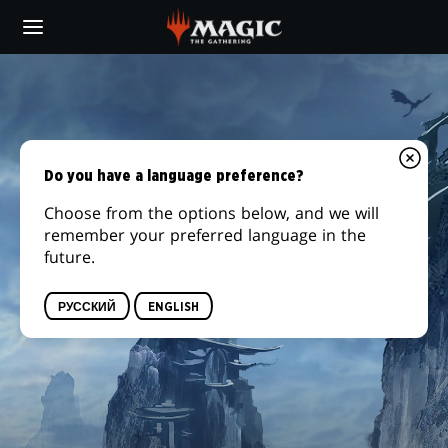
Skip
to
main
content
Do you have a language preference?
Choose from the options below, and we will
remember your preferred language in the
future.
РУССКИЙ
ENGLISH