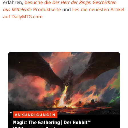
erfahren,
besuche die
Der Herr der Ringe: Geschichten
aus Mittelerde
Produktseite
und
lies die neuesten Artikel
auf DailyMTG.com
.
ANKÜNDIGUNGEN
Magic: The Gathering | Der Hobbit™