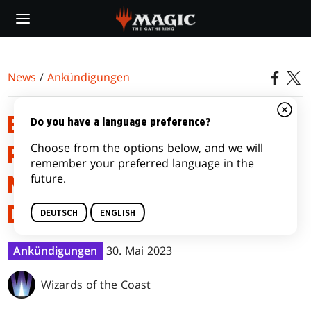
Skip
to
main
content
News
/
Ankündigungen
ERKLÄRUNG ZU DER HERR DER
Do you have a language preference?
Choose from the options below, and we will
RINGE: GESCHICHTEN AUS
remember your preferred language in the
future.
MITTELERDE™ SCHLACHT AUF
DEN FELDERN DES PELENNOR
DEUTSCH
ENGLISH
Ankündigungen
30. Mai 2023
Wizards of the Coast