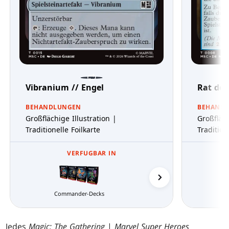
Vibranium // Engel
Rat der
BEHANDLUNGEN
BEHAND
Großflächige Illustration |
Großfläch
Traditionelle Foilkarte
Tradition
VERFUGBAR IN
Wakanda über alles
Commander-Decks
Jedes
Magic: The Gathering
|
Marvel Super Heroes