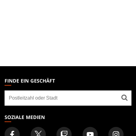
MAGIC:
THE
FINDE EIN GESCHÄFT
GATHERING
Finde
FOOTER
ein
Geschäft
SOZIALE MEDIEN