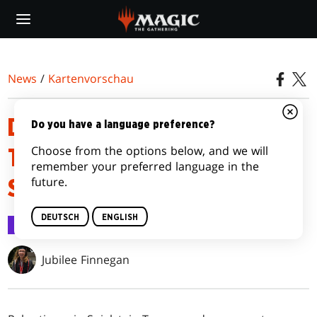
Skip
to
main
content
News
/
Kartenvorschau
DIE SPIELSTEINE VON MAGIC:
Do you have a language preference?
Choose from the options below, and we will
THE GATHERING | MARVEL
remember your preferred language in the
future.
SUPER HEROES
DEUTSCH
ENGLISH
Kartenvorschau
12. Juni 2026
Jubilee Finnegan