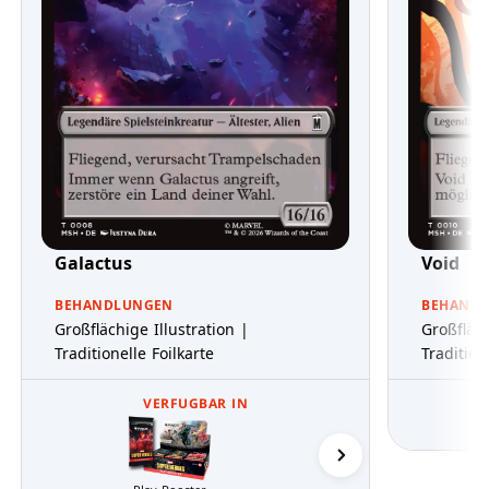
Galactus
Void
BEHANDLUNGEN
BEHAND
Großflächige Illustration |
Großfläch
Traditionelle Foilkarte
Tradition
VERFUGBAR IN