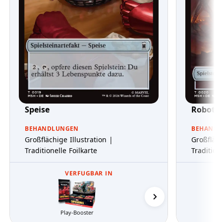
Speise
Roboter
BEHANDLUNGEN
BEHAND
Großflächige Illustration |
Großfläch
Traditionelle Foilkarte
Tradition
VERFUGBAR IN
Play-Booster
Sammler-Booster