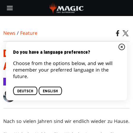
Skip
to
main
content
News
/
Feature
DOMINARIA PRERELEASE-
Do you have a language preference?
Choose from the options below, and we will
ARTIKEL
remember your preferred language in the
future.
Feature
16. Apr. 2018
DEUTSCH
ENGLISH
Gavin Verhey
Nach so vielen Jahren sind wir endlich wieder zu Hause.