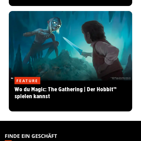
FEATURE
Wo du Magic: The Gathering | Der Hobbit™
spielen kannst
MAGIC:
THE
FINDE EIN GESCHÄFT