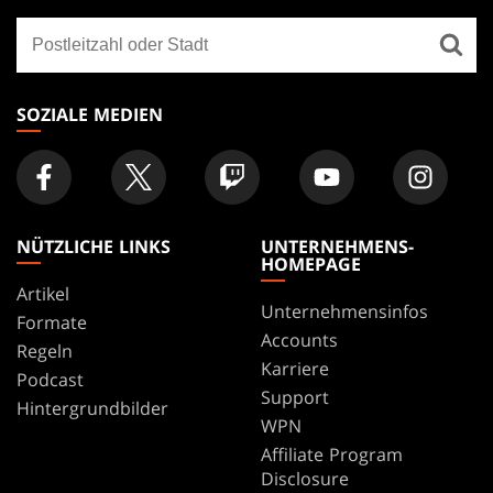
GATHERING
Finde
FOOTER
ein
Geschäft
SOZIALE MEDIEN
NÜTZLICHE LINKS
UNTERNEHMENS-
HOMEPAGE
Artikel
Unternehmensinfos
Formate
Accounts
Regeln
Karriere
Podcast
Support
Hintergrundbilder
WPN
Affiliate Program
Disclosure