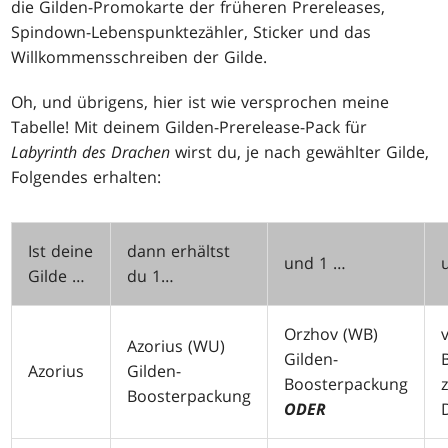
die Gilden-Promokarte der früheren Prereleases,
Spindown-Lebenspunktezähler, Sticker und das
Willkommensschreiben der Gilde.
Oh, und übrigens, hier ist wie versprochen meine
Tabelle! Mit deinem Gilden-Prerelease-Pack für
Labyrinth des Drachen
wirst du, je nach gewählter Gilde,
Folgendes erhalten:
Ist deine
dann erhältst
und 1 …
Gilde …
du 1…
Orzhov (
WB
)
Azorius (
WU
)
Gilden-
Azorius
Gilden-
Boosterpackung
Boosterpackung
ODER