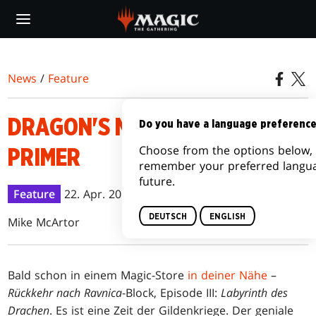
Skip
to
main
content
News
/
Feature
DRAGON'S MAZE PRERELEASE
Do you have a language preferenc
Choose from the options below, 
PRIMER
remember your preferred langua
future.
Feature
22. Apr. 2013
DEUTSCH
ENGLISH
Mike McArtor
B
ald schon in einem Magic-Store
in deiner Nähe
–
Rückkehr nach Ravnica
-Block, Episode III:
Labyrinth des
Drachen
. Es ist eine Zeit der Gildenkriege. Der geniale