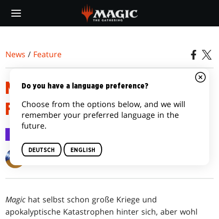
Skip
to
main
content
News
/
Feature
MAGIC: THE GATHERING –
Do you have a language preference?
Choose from the options below, and we will
FALLOUT® MECHANIKEN
remember your preferred language in the
future.
Feature
20. Feb. 2024
DEUTSCH
ENGLISH
Matt Tabak
Magic
hat selbst schon große Kriege und
apokalyptische Katastrophen hinter sich, aber wohl