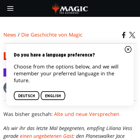
Skip
to
main
content
News
/
Die Geschichte von Magic
LILIANAS EMPÖRUNG
Do you have a language preference?
Choose from the options below, and we will
Die Geschichte von Magic
20. Apr. 2016
remember your preferred language in the
future.
Kelly Digges
DEUTSCH
ENGLISH
Was bisher geschah:
Alte und neue Versprechen
Als wir ihr das letzte Mal begegneten, empfing Liliana Vess
gerade
einen ungebetenen Gast
: den Planeswalker Jace