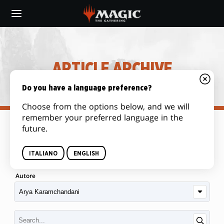
Skip
to
main
content
ARTICLE ARCHIVE
Do you have a language preference?
Choose from the options below, and we will
remember your preferred language in the
future.
Categoria
ITALIANO
ENGLISH
Autore