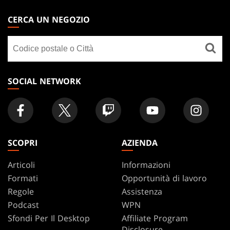
MAGIC:
THE
CERCA UN NEGOZIO
GATHERING
Cerca
FOOTER
un
negozio
SOCIAL NETWORK
SCOPRI
AZIENDA
Articoli
Informazioni
Formati
Opportunità di lavoro
Regole
Assistenza
Podcast
WPN
Sfondi Per Il Desktop
Affiliate Program
Disclosure