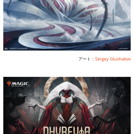
アート：
Sergey Glushakov