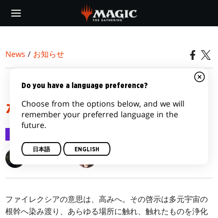
Skip
to
main
content
News
/
お知らせ
『ファイレクシア：完全
Do you have a language preference?
Choose from the options below, and we will
なる統一』への第一歩
remember your preferred language in the
future.
お知らせ
2022/12/13
日本語
ENGLISH
Clayton Kroh
Adam Styborski
ファイレクシアの意思は、高みへ。その啓示は多元宇宙の
根幹へ染み渡り、あらゆる場所に触れ、触れたものを浄化