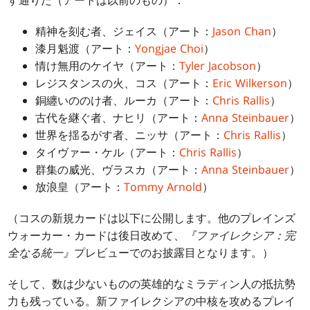
す通りだ（アートは以前のもの）：
精神を刻む者、ジェイス（アート：
Jason Chan
）
漆月魁渡（アート：
Yongjae Choi
）
情け無用のケイヤ（アート：
Tyler Jacobson
）
レジスタンスの火、コス（アート：
Eric Wilkerson
）
銅纏いののけ者、ルーカ（アート：
Chris Rallis
）
古代を継ぐ者、ナヒリ（アート：
Anna Steinbauer
）
世界を揺るがす者、ニッサ（アート：
Chris Rallis
）
タイヴァー・ケル（アート：
Chris Rallis
）
群集の威光、ヴラスカ（アート：
Anna Steinbauer
）
放浪皇（アート：
Tommy Arnold
）
（コスの新規カードは以下に公開します。他のプレインズ
ウォーカー・カードは後日改めて、
『ファイレクシア：完
全なる統一』
プレビューでのお披露目となります。）
そして、数は少ないものの英雄的なミラディン人の抵抗勢
力も残っている。新ファイレクシアの中核を攻めるプレイ