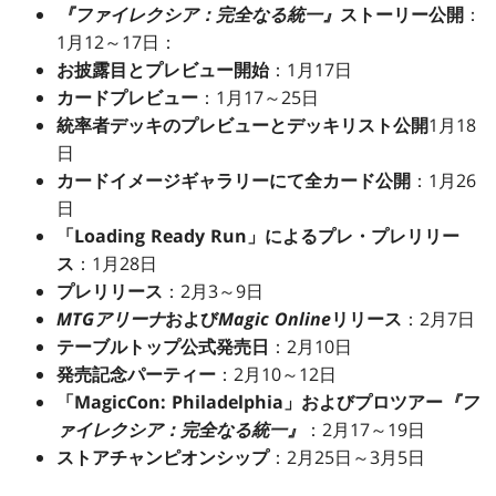
『ファイレクシア：完全なる統一』
ストーリー公開
：
1月12～17日：
お披露目とプレビュー開始
：1月17日
カードプレビュー
：1月17～25日
統率者デッキのプレビューとデッキリスト公開
1月18
日
カードイメージギャラリーにて全カード公開
：1月26
日
「Loading Ready Run」によるプレ・プレリリー
ス
：1月28日
プレリリース
：2月3～9日
MTGアリーナ
および
Magic Online
リリース
：2月7日
テーブルトップ公式発売日
：2月10日
発売記念パーティー
：2月10～12日
「MagicCon: Philadelphia」およびプロツアー
『フ
ァイレクシア：完全なる統一』
：2月17～19日
ストアチャンピオンシップ
：2月25日～3月5日