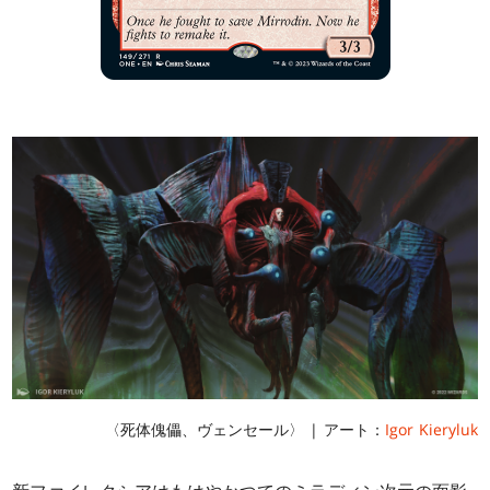
〈死体傀儡、ヴェンセール〉 | アート：
Igor Kieryluk