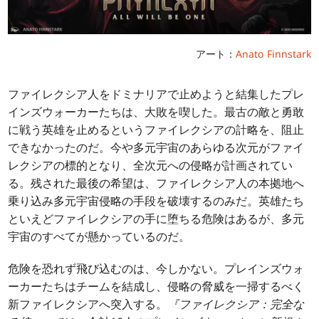
アート：
Anato Finnstark
ファイレクシア人をドミナリアで止めようと結集したプレ
インズウォーカーたちは、大敗を喫した。最古の敵と勇敢
に戦う英雄を止めるというファイレクシアの計略を、阻止
できなかったのだ。今や多元宇宙のあらゆる次元がファイ
レクシアの標的となり、全次元への侵略が計画されてい
る。残された最後の希望は、ファイレクシア人の本拠地へ
乗り込み多元宇宙侵略の手段を破壊するのみだ。英雄たち
といえどファイレクシアの手に堕ちる危険はあるが、多元
宇宙のすべてが懸かっているのだ。
危険を恐れず飛び込むのは、今しかない。プレインズウォ
ーカーたちはチームを結成し、侵略の脅威を一掃するべく
新ファイレクシアへ突入する。
『ファイレクシア：完全な