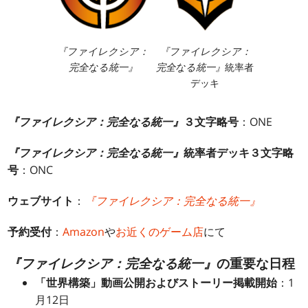
『ファイレクシア：
『ファイレクシア：
完全なる統一』
完全なる統一』
統率者
デッキ
『ファイレクシア：完全なる統一』
３文字略号
：ONE
『ファイレクシア：完全なる統一』
統率者デッキ３文字略
号
：ONC
ウェブサイト
：
『ファイレクシア：完全なる統一』
予約受付
：
Amazon
や
お近くのゲーム店
にて
『ファイレクシア：完全なる統一』
の重要な日程
「世界構築」動画公開およびストーリー掲載開始
：1
月12日