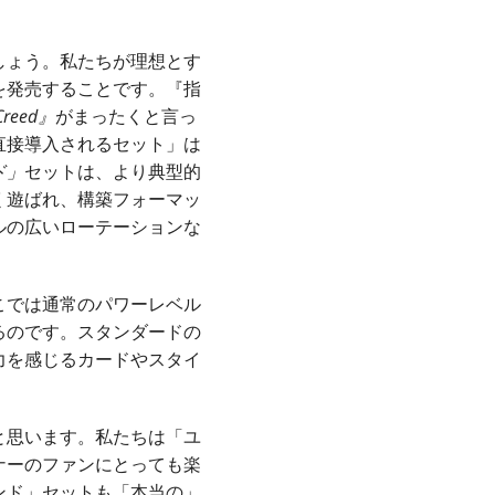
しょう。私たちが理想とす
を発売することです。『指
 Creed』
がまったくと言っ
直接導入されるセット」は
ド」
セットは、より典型的
く遊ばれ、構築フォーマッ
ルの広いローテーションな
こでは通常のパワーレベル
るのです。スタンダードの
力を感じるカードやスタイ
と思います。私たちは「ユ
ナーのファンにとっても楽
ンド」セットも「本当の」