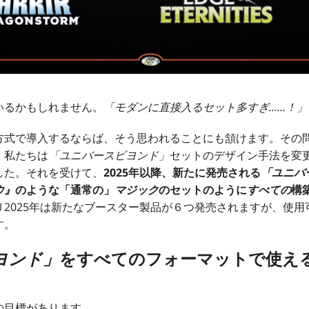
いるかもしれません。
「モダンに直接入るセット多すぎ……！」
方式で導入するならば、そう思われることにも頷けます。その
、私たちは
「ユニバースビヨンド」
セットのデザイン手法を変
した。それを受けて、
2025年以降、新たに発売される
「ユニバ
ウ』
のような「通常の」
マジック
のセットのように
すべての
構
り2025年は新たなブースター製品が６つ発売されますが、使
す。
ヨンド」
をすべてのフォーマットで使え
の目標があります。