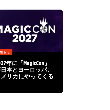
知らせ
027年に「MagicCon」
が日本とヨーロッパ、
アメリカにやってくる