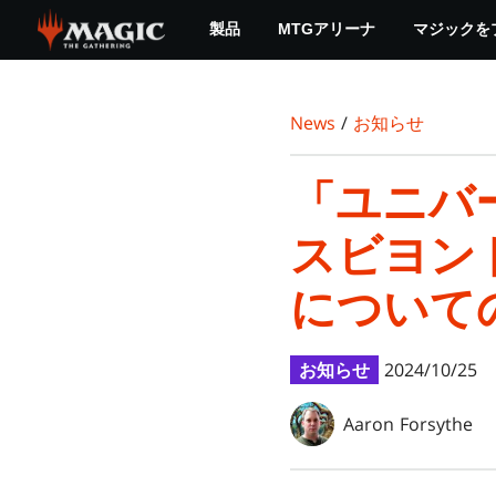
Skip
製品
MTGアリーナ
マジックを
to
main
content
News
/
お知らせ
「ユニバ
スビヨン
について
お知らせ
2024/10/25
Aaron Forsythe