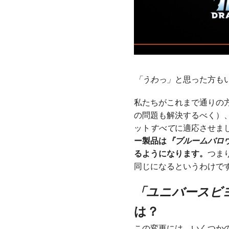
「うわっ」
と思った方も
私たちがこれまで通りの
の問題も解決するべく）
ット
すべて
に適応させま
ー製品は
『ブルームバロ
るようになります。
つま
同じになるというわけで
「ユニバースビ
は？
この変更には、いくつか