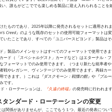
扱い、誰もがどこででも楽しめる製品に迎え入れられることを
けたものであり、2025年以降に発売されるセットに適用され
n's Creed』
のような既存のセットの使用可能フォーマットは変
ていたことであり、すべての「ユニバースビヨンド」製品はそ
ド」製品のメインセットはすべてのフォーマットで使用できま
カード（
「スペシャルゲスト」
カードなど）はエターナル・フ
なフォーマットでのみ使用できます。（つまり新たな統率者や
者戦やレガシー、ヴィンテージでのみ使用できます。再録カー
用できます。）これは
『ダスクモーン：戦慄の館』
や
『ブルー
みです。
ダード・ローテーションは、
『久遠の終端』
の発売時に行われま
るスタンダード・ローテーションの変更
とは関係がありませんが、ここでもう１つ、最近の発表につい