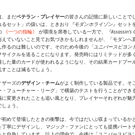
は、まだ
ベテラン・プレイヤー
の皆さんの記憶に新しいことで
れるセット」の扱いは、ときおり
『モダンホライゾン』
セット
の
《一つの指輪》
が環境を席巻している一方で、
『Assassin's
与えていないこと見てお気づきかもしれませんが、「モダンへ
ん作るのは難しいのです。そのため今後の
「ユニバースビヨン
フサイクルを送ることになります。発売時にはリミテッドが多
適した量のカードが使われるようになり、その結果カードプー
乱すことは減るでしょう。
ィザーズの
デザイン・チーム
がよく制作している製品です。そ
ー・フューチャー・リーグ」で構築のテストを行うことができ
隔に変更されたことも追い風となり、プレイヤーそれぞれが魅
でしょう。
が初めて登場したときの衝撃は、今ではだいぶ収まっているか
を丁寧にデザインし、
マジック
・ファンにとっても提携パート
たと自負しています。以上の理由で、今後は「ユニバースビヨ