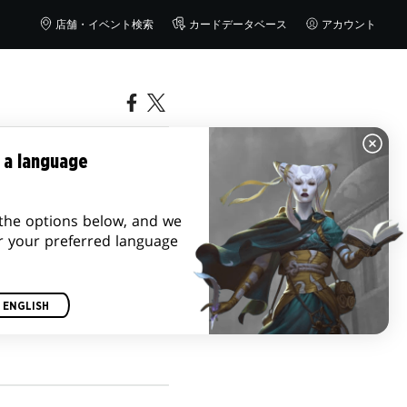
店舗・イベント検索
カードデータベース
アカウント
ユニバー
 a language
ーマット
the options below, and we
r your preferred language
ENGLISH