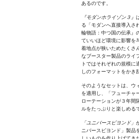
あるのです。
『モダンホライゾン３』
る「モダンへ直接導入さ
輪物語：中つ国の伝承』
ていいほど環境に影響を
着地点が狭いためたくさ
なブースター製品のライ
トではそれぞれの規模に
しのフォーマットをかき
そのようなセットは、ウ
を適用し、「フューチャ
ローテーションが３年間
ルをたっぷりと楽しめる
「ユニバースビヨンド」
ニバースビヨンド」製品
しいものを作り上げてき