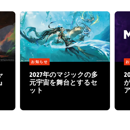
お知らせ
お
ャ
2027年のマジックの多
2
™』
元宇宙を舞台とするセ
ット