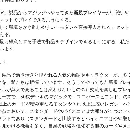
ド」
製品から
マジック
へやってきた
新規プレイヤー
が、戦いや
マットでプレイできるようにする。
して環境をかき乱しやすい「モダンへ直接導入される」セット
える。
最も得意とする手法で製品をデザインできるようにする。私た
います。
ます。
」
製品で活き活きと描かれる人気の物語やキャラクターが、多
とを、私たちは把握しています。そうしてやってきた新規プレ
ールが莫大であることは変わりないものの）交流を楽しむプレ
一方で、60枚デッキの
マジック
で「ユニバースビヨンド」の
以上
のカードが積み重なるモダンやそれ以上に広いレガシーへ
の点において、スタンダードやパイオニアは大部分が１つのセ
マットであり（スタンダードと比較するとパイオニアはやや厳
を見かける機会も多く、自身の戦略を強化する他のカードやメ