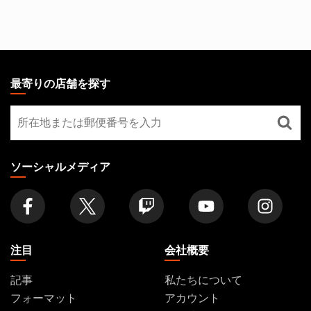
MAGIC:
THE
最寄りの店舗を探す
GATHERING
最
FOOTER
寄
り
の
ソーシャルメディア
店
舗
を
探
す
注目
会社概要
記事
私たちについて
フォーマット
アカウント