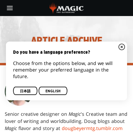
Skip
to
main
content
ARTICLE ARCHIVE
Do you have a language preference?
Choose from the options below, and we will
remember your preferred language in the
future.
DOUG BEYER
日本語
ENGLISH
Senior creative designer on
Magic
's Creative team and
lover of writing and worldbuilding. Doug blogs about
Magic
flavor and story at
dougbeyermtg.tumblr.com