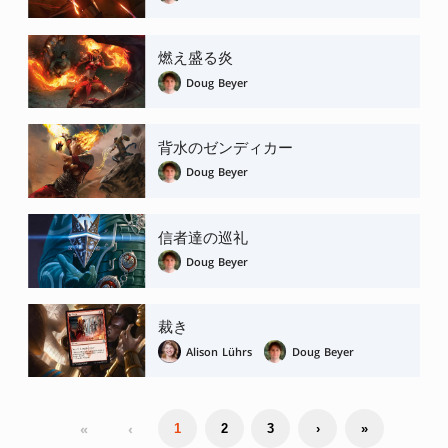
燃え盛る炎
Doug Beyer
背水のゼンディカー
Doug Beyer
信者達の巡礼
Doug Beyer
裁き
Alison Lührs
Doug Beyer
«
‹
1
2
3
›
»